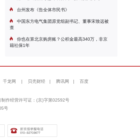
台州发布《告全体市民书》
中国东方电气集团原党组副书记、董事宋致远被
查
你也在算北京购房账？公积金最高340万，非京
籍社保1年
千龙网
|
贝壳财经
|
腾讯网
|
百度
制作经营许可证：(京)字第02592号
05号