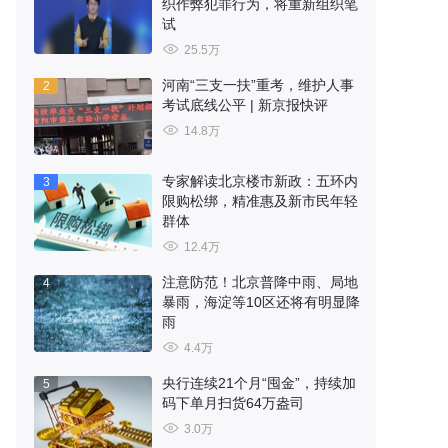
织作弊犯罪行为，将重新组织笔
试
25.5万
河南“三支一扶”重考，维护人事
2
考试底线公平 | 新京报快评
14.8万
专家解读北京楼市新政：五环内
3
限购松绑，精准惠及新市民年轻
群体
12.4万
注意防范！北京普降中雨、局地
4
暴雨，海淀等10区还将有明显降
雨
4.4万
央行连续21个月“囤金”，持续加
5
码下单月扫货64万盎司
3.0万