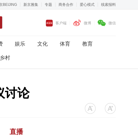
京BEIJING
新京雅集
专题
商务合作
爱心模式
线索报料
客户端
微博
微信
费
娱乐
文化
体育
教育
乡村
议讨论
直播