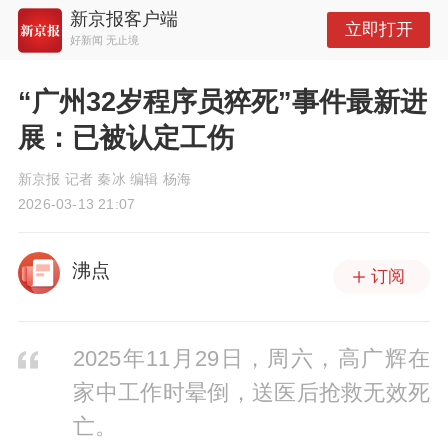
新京报客户端
立即打开
好新闻 无止境
“广州32岁程序员猝死”事件最新进
展：已被认定工伤
新京报 记者 秦冰 编辑 杨海
2026-03-13 21:07
沸点
订阅
2025年11月29日，周六，高广辉在
家中工作时晕倒，送医后抢救无效死
亡。