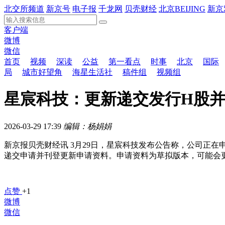
北交所频道
新京号
电子报
千龙网
贝壳财经
北京BEIJING
新京
客户端
微博
微信
首页
视频
深读
公益
第一看点
时事
北京
国际
局
城市好望角
海星生活社
稿件组
视频组
星宸科技：更新递交发行H股
2026-03-29 17:39
编辑：杨娟娟
新京报贝壳财经讯 3月29日，星宸科技发布公告称，公司正在申
递交申请并刊登更新申请资料。申请资料为草拟版本，可能会
点赞
+1
微博
微信