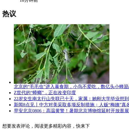
18分钟前
热议
北京的“毛毛虫”进入暴食期，小鸟不爱吃，数亿头小蜂迎
Z世代的“蟑螂”，正在改变印度
22岁女生南太行山失联已十天，家属：她刚大学毕业想
新闻8点见丨中方对美采取多项反制措施；人贩“梅姨”真
早安北京0806：高温黄警！暑期北京博物馆延时开放逛
想要发表评论，阅读更多精彩内容，快来下