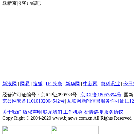
载新京报客户端吧
新浪网
|
网易
|
搜狐
|
UC头条
|
新华网
|
中新网
|
慧科讯业
|
今日
经营许可证编号：京ICP证090533号
|
京ICP备18053894号
|
国新办
京公网安备11010102004542号
|
互联网新闻信息服务许可证111201
关于我们
版权声明
联系我们
工作机会
友情链接
服务协议
Copy Right © 2004-2020 www.bjnews.com.cn All Rights Reserved