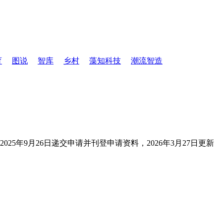
育
图说
智库
乡村
藻知科技
潮流智造
5年9月26日递交申请并刊登申请资料，2026年3月27日更新