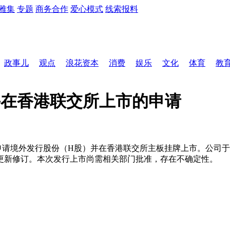
雅集
专题
商务合作
爱心模式
线索报料
政事儿
观点
浪花资本
消费
娱乐
文化
体育
教
并在香港联交所上市的申请
请境外发行股份（H股）并在香港联交所主板挂牌上市。公司于202
更新修订。本次发行上市尚需相关部门批准，存在不确定性。