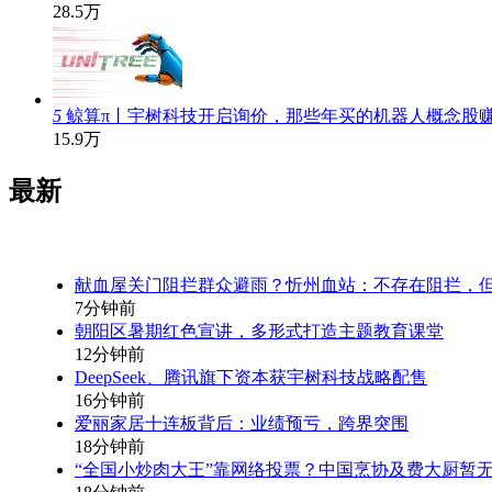
28.5万
5
鲸算π丨宇树科技开启询价，那些年买的机器人概念股
15.9万
最新
献血屋关门阻拦群众避雨？忻州血站：不存在阻拦，
7分钟前
朝阳区暑期红色宣讲，多形式打造主题教育课堂
12分钟前
DeepSeek、腾讯旗下资本获宇树科技战略配售
16分钟前
爱丽家居十连板背后：业绩预亏，跨界突围
18分钟前
“全国小炒肉大王”靠网络投票？中国烹协及费大厨暂