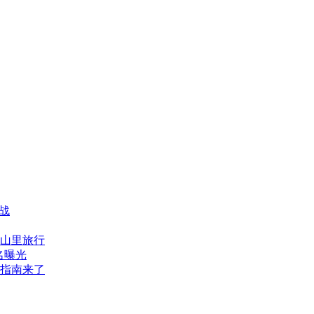
战
到山里旅行
名曝光
展指南来了