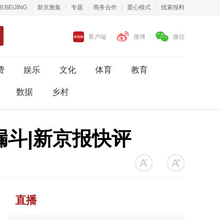
京BEIJING
新京雅集
专题
商务合作
爱心模式
线索报料
客户端
微博
微信
费
娱乐
文化
体育
教育
数据
乡村
漏斗|新京报快评
直播