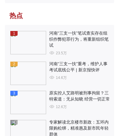
热点
河南“三支一扶”笔试查实存在组
1
织作弊犯罪行为，将重新组织笔
试
23.5万
河南“三支一扶”重考，维护人事
2
考试底线公平 | 新京报快评
14.6万
原实控人艾路明被刑事拘留？三
3
特索道：无从知晓 经营一切正常
12.6万
专家解读北京楼市新政：五环内
4
限购松绑，精准惠及新市民年轻
群体