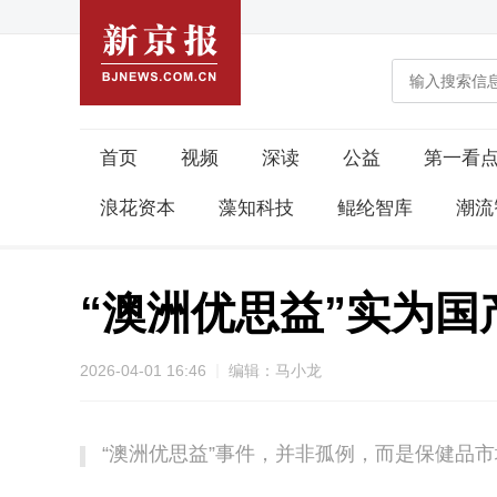
首页
视频
深读
公益
第一看
浪花资本
藻知科技
鲲纶智库
潮流
“澳洲优思益”实为
2026-04-01 16:46
编辑：马小龙
“澳洲优思益”事件，并非孤例，而是保健品