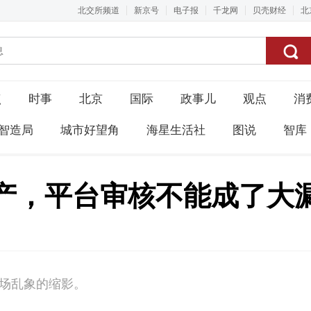
北交所频道
新京号
电子报
千龙网
贝壳财经
北
点
时事
北京
国际
政事儿
观点
消
智造局
城市好望角
海星生活社
图说
智库
国产，平台审核不能成了大
市场乱象的缩影。