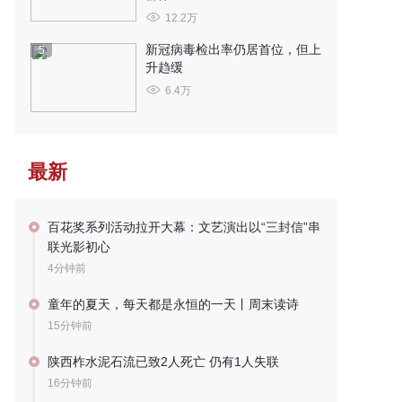
12.2万
新冠病毒检出率仍居首位，但上
5
升趋缓
6.4万
最新
百花奖系列活动拉开大幕：文艺演出以“三封信”串
联光影初心
4分钟前
童年的夏天，每天都是永恒的一天丨周末读诗
15分钟前
陕西柞水泥石流已致2人死亡 仍有1人失联
16分钟前