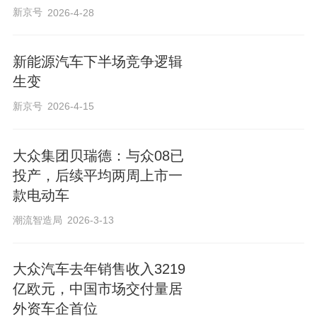
新京号
2026-4-28
新能源汽车下半场竞争逻辑
生变
新京号
2026-4-15
大众集团贝瑞德：与众08已
投产，后续平均两周上市一
款电动车
潮流智造局
2026-3-13
大众汽车去年销售收入3219
亿欧元，中国市场交付量居
外资车企首位