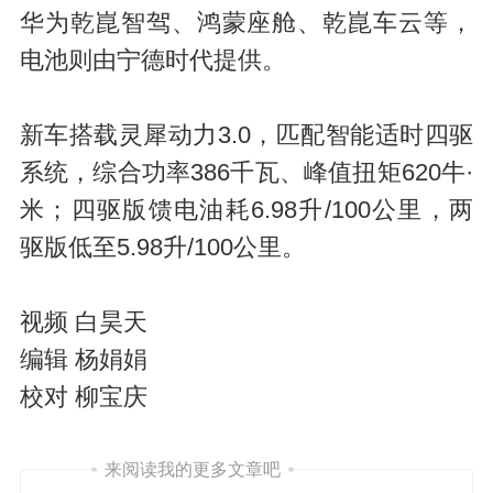
a
华为乾崑智驾、鸿蒙座舱、乾崑车云等，
电池则由宁德时代提供。
新车搭载灵犀动力3.0，匹配智能适时四驱
系统，综合功率386千瓦、峰值扭矩620牛·
米；四驱版馈电油耗6.98升/100公里，两
y
驱版低至5.98升/100公里。
视频 白昊天
编辑 杨娟娟
校对 柳宝庆
V
来阅读我的更多文章吧