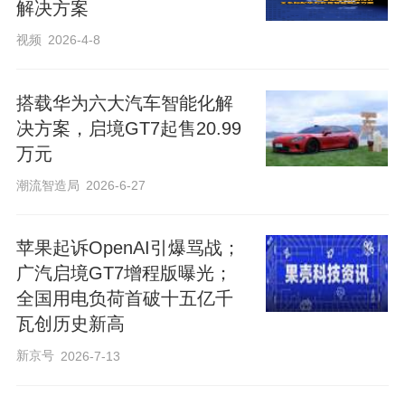
解决方案
视频
2026-4-8
e
搭载华为六大汽车智能化解
决方案，启境GT7起售20.99
万元
潮流智造局
2026-6-27
苹果起诉OpenAI引爆骂战；
o
广汽启境GT7增程版曝光；
全国用电负荷首破十五亿千
瓦创历史新高
新京号
2026-7-13