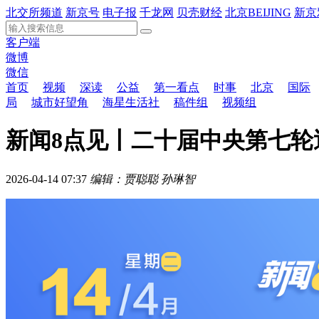
北交所频道
新京号
电子报
千龙网
贝壳财经
北京BEIJING
新京
客户端
微博
微信
首页
视频
深读
公益
第一看点
时事
北京
国际
局
城市好望角
海星生活社
稿件组
视频组
新闻8点见丨二十届中央第七
2026-04-14 07:37
编辑：贾聪聪 孙琳智