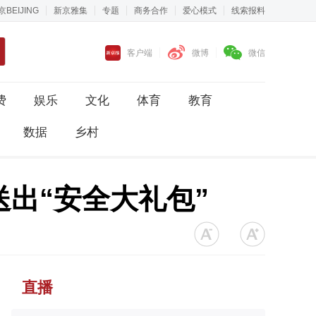
京BEIJING
新京雅集
专题
商务合作
爱心模式
线索报料
客户端
微博
微信
费
娱乐
文化
体育
教育
数据
乡村
出“安全大礼包”
直播