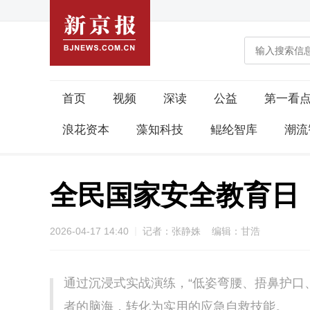
首页
视频
深读
公益
第一看
浪花资本
藻知科技
鲲纶智库
潮流
全民国家安全教育日
2026-04-17 14:40
记者：张静姝 编辑：甘浩
通过沉浸式实战演练，“低姿弯腰、捂鼻护口
者的脑海，转化为实用的应急自救技能。