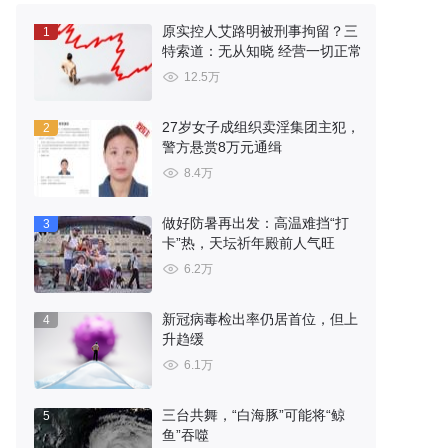
原实控人艾路明被刑事拘留？三
1
特索道：无从知晓 经营一切正常
12.5万
27岁女子成组织卖淫集团主犯，
2
警方悬赏8万元通缉
8.4万
做好防暑再出发：高温难挡“打
3
卡”热，天坛祈年殿前人气旺
6.2万
新冠病毒检出率仍居首位，但上
4
升趋缓
6.1万
三台共舞，“白海豚”可能将“鲸
5
鱼”吞噬