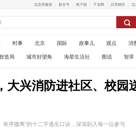
北交所频道
新京号
电子报
千龙网
贝壳财经
北
点
时事
北京
国际
政事儿
观点
消
智造局
城市好望角
海星生活社
图说
智库
，大兴消防进社区、校园送
、有序撤离”的十二字逃生口诀，深深刻入每一位参与