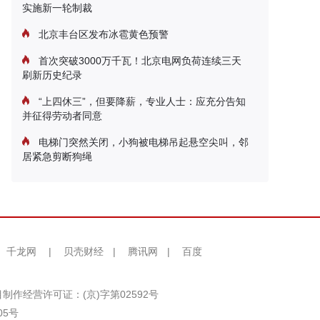
实施新一轮制裁
北京丰台区发布冰雹黄色预警
首次突破3000万千瓦！北京电网负荷连续三天
刷新历史纪录
“上四休三”，但要降薪，专业人士：应充分告知
并征得劳动者同意
电梯门突然关闭，小狗被电梯吊起悬空尖叫，邻
居紧急剪断狗绳
千龙网
|
贝壳财经
|
腾讯网
|
百度
制作经营许可证：(京)字第02592号
05号