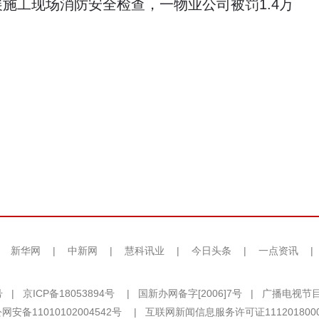
施工现场消防安全检查，一物业公司被罚1.4万
|
新华网
|
中新网
|
慧科讯业
|
今日头条
|
一点资讯
|
号
|
京ICP备18053894号
|
国新办网备字[2006]7号
|
广播电视节目
网安备11010102004542号
|
互联网新闻信息服务许可证111201800