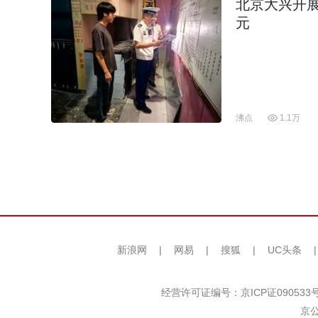
北京大兴开展
元
沸点
1.1万
新浪网
|
网易
|
搜狐
|
UC头条
经营许可证编号：京ICP证090533
京公