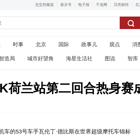
北交所频道
新京号
电子报
千龙网
贝壳财经
北
点
时事
北京
国际
政事儿
观点
消
智造局
城市好望角
海星生活社
图说
智库
BK荷兰站第二回合热身赛
机车的53号车手瓦伦丁·德比斯在世界超级摩托车锦标