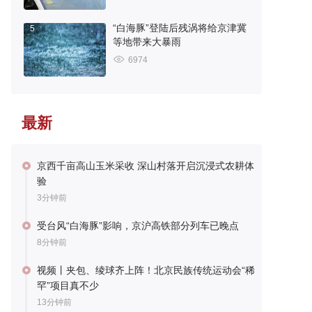
“白海豚”登陆后残涡将给京津冀
5
等地带来大暴雨
6974
最新
京西千亩高山玉米采收 深山村落开启沉浸式农耕体
验
3分钟前
受台风“白海豚”影响，京沪高铁部分列车已晚点
8分钟前
视频丨夹包、绫球齐上阵！北京民族传统运动会“稀
罕”项目真不少
13分钟前