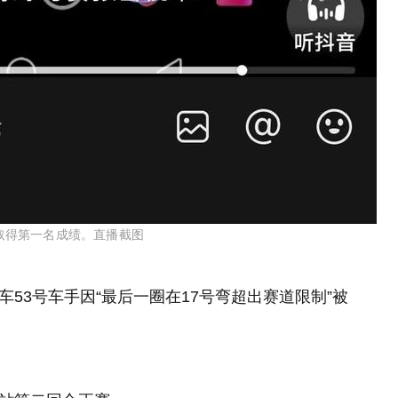
手取得第一名成绩。直播截图
车53号车手因“最后一圈在17号弯超出赛道限制”被