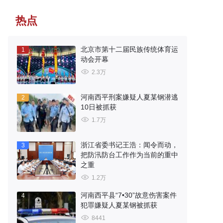
热点
北京市第十二届民族传统体育运
1
动会开幕
2.3万
河南西平刑案嫌疑人夏某钢潜逃
2
10日被抓获
1.7万
浙江省委书记王浩：闻令而动，
3
把防汛防台工作作为当前的重中
之重
1.2万
河南西平县“7•30”故意伤害案件
4
犯罪嫌疑人夏某钢被抓获
8441