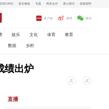
京BEIJING
新京雅集
专题
商务合作
爱心模式
线索报料
客户端
微博
微信
费
娱乐
文化
体育
教育
数据
乡村
成绩出炉
直播