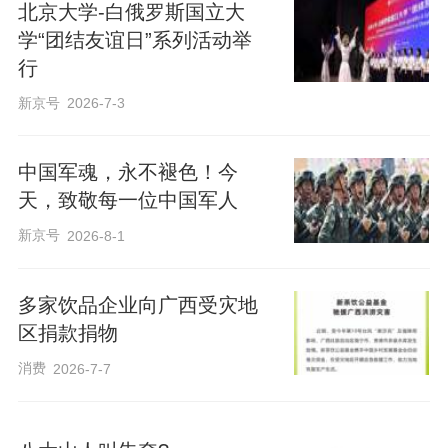
北京大学-白俄罗斯国立大
学“团结友谊日”系列活动举
行
新京号
2026-7-3
中国军魂，永不褪色！今
天，致敬每一位中国军人
新京号
2026-8-1
多家饮品企业向广西受灾地
区捐款捐物
消费
2026-7-7