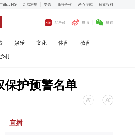
京BEIJING
新京雅集
专题
商务合作
爱心模式
线索报料
客户端
微博
微信
费
娱乐
文化
体育
教育
乡村
权保护预警名单
直播