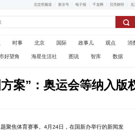
北交所频道
新京号
电子报
千龙网
贝壳财经
北
点
时事
北京
国际
政事儿
观点
消
市好望角
海星生活社
图说
智库
数据
国方案”：奥运会等纳入版
题聚焦体育赛事。4月24日，在国新办举行的新闻发