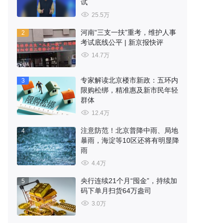
试
25.5万
河南“三支一扶”重考，维护人事
2
考试底线公平 | 新京报快评
14.7万
专家解读北京楼市新政：五环内
3
限购松绑，精准惠及新市民年轻
群体
12.4万
注意防范！北京普降中雨、局地
4
暴雨，海淀等10区还将有明显降
雨
4.4万
央行连续21个月“囤金”，持续加
5
码下单月扫货64万盎司
3.0万