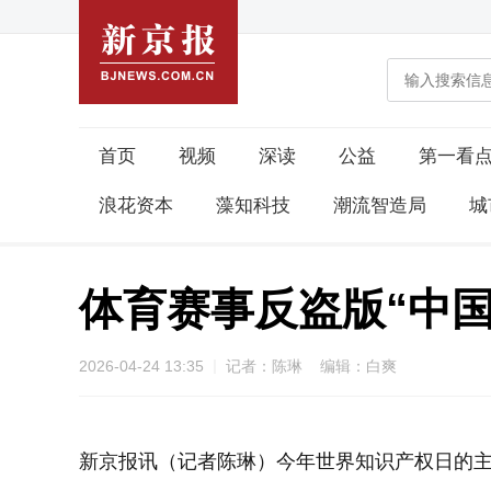
首页
视频
深读
公益
第一看
浪花资本
藻知科技
潮流智造局
城
体育赛事反盗版“中
2026-04-24 13:35
记者：陈琳 编辑：白爽
新京报讯（记者陈琳）今年世界知识产权日的主