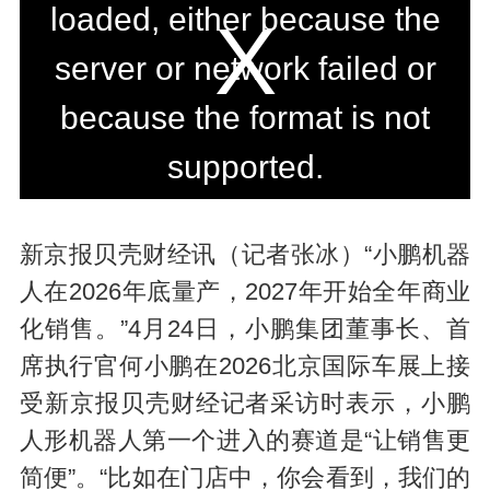
loaded, either because the
i
s
server or network failed or
i
because the format is not
s
supported.
a
m
o
新京报贝壳财经讯（记者张冰）“小鹏机器
d
人在2026年底量产，2027年开始全年商业
a
化销售。”4月24日，小鹏集团董事长、首
l
席执行官何小鹏在2026北京国际车展上接
w
受新京报贝壳财经记者采访时表示，小鹏
i
人形机器人第一个进入的赛道是“让销售更
n
简便”。“比如在门店中，你会看到，我们的