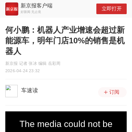
新京报客户端
立即打开
好新闻 无止境
何小鹏：机器人产业增速会超过新
能源车，明年门店10%的销售是机
器人
新京报 记者 张冰 编辑 岳彩周
2026-04-24 23:32
车速读
订阅
T
The media could not be
h