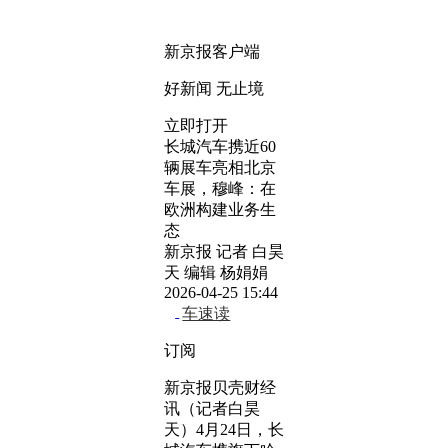
新京报客户端
好新闻 无止境
立即打开
长城汽车携近60
辆展车亮相北京
车展，穆峰：在
欧洲构建业务生
态
新京报 记者 白昊
天 编辑 杨娟娟
2026-04-25 15:44
车速读
订阅
新京报贝壳财经
讯（记者白昊
天）4月24日，长