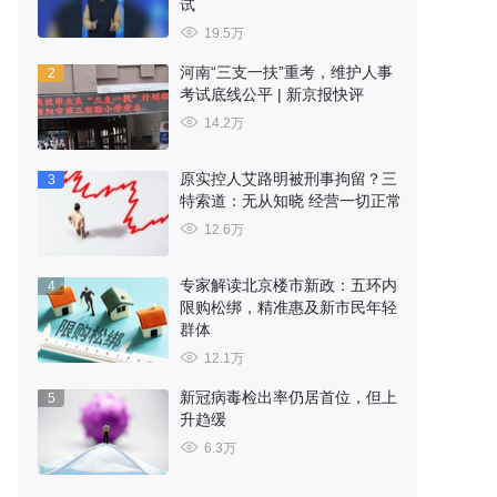
试
19.5万
河南“三支一扶”重考，维护人事
2
考试底线公平 | 新京报快评
14.2万
原实控人艾路明被刑事拘留？三
3
特索道：无从知晓 经营一切正常
12.6万
专家解读北京楼市新政：五环内
4
限购松绑，精准惠及新市民年轻
群体
12.1万
新冠病毒检出率仍居首位，但上
5
升趋缓
6.3万