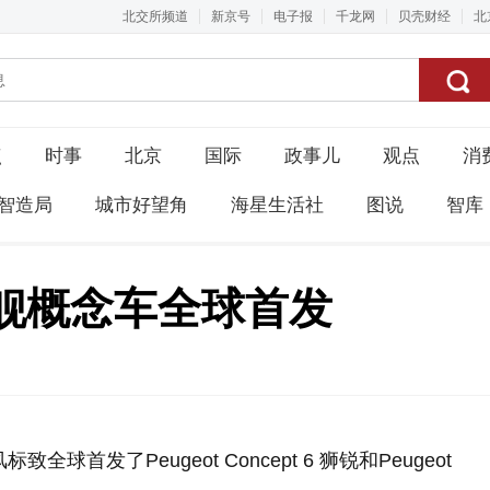
北交所频道
新京号
电子报
千龙网
贝壳财经
北
点
时事
北京
国际
政事儿
观点
消
智造局
城市好望角
海星生活社
图说
智库
舰概念车全球首发
发了Peugeot Concept 6 狮锐和Peugeot