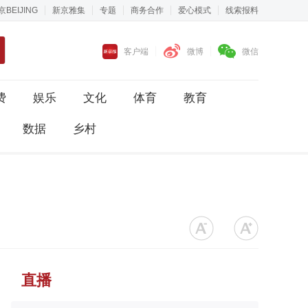
京BEIJING
新京雅集
专题
商务合作
爱心模式
线索报料
客户端
微博
微信
费
娱乐
文化
体育
教育
数据
乡村
直播