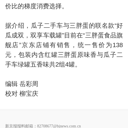
价比的梯度消费选择。
据介绍，瓜子二手车与三胖蛋的联名款“好
瓜成双，双享车载罐”目前在“三胖蛋食品旗
舰店”京东店铺有销售，统一售价为138
元，包装内含红罐三胖蛋原味香与瓜子二
手车绿罐五香味共2组4罐。
编辑 岳彩周
校对 柳宝庆
新京报报料邮箱：82708677@bjnews.com.cn