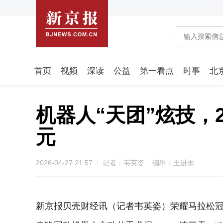
首页
视频
深读
公益
第一看点
时事
北
潮流智造局
城市好望角
海星生活社
稿件组
机器人“天团”炫技，
元
2026-04-27 21:57
记者：韦英姿 编辑：王进雨
新京报贝壳财经讯（记者韦英姿）荣耀马拉松冠军