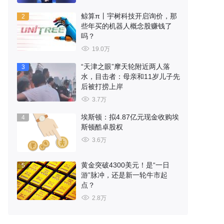
鲸算π丨宇树科技开启询价，那
2
些年买的机器人概念股赚钱了
吗？
19.0万
“天津之眼”摩天轮附近两人落
3
水，目击者：母亲和11岁儿子先
后被打捞上岸
3.7万
埃斯顿：拟4.87亿元现金收购埃
4
斯顿酷卓股权
3.6万
黄金突破4300美元！是“一日
5
游”脉冲，还是新一轮牛市起
点？
2.8万