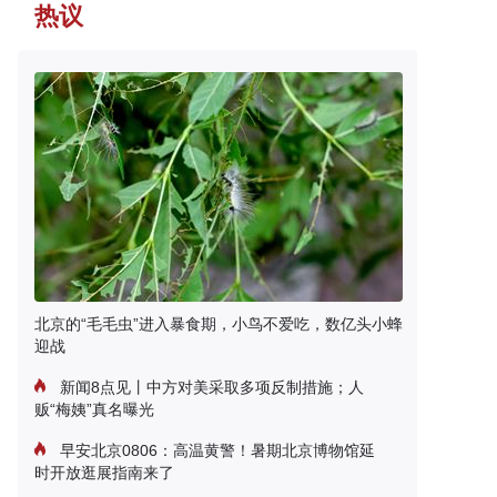
热议
北京的“毛毛虫”进入暴食期，小鸟不爱吃，数亿头小蜂
迎战
新闻8点见丨中方对美采取多项反制措施；人
贩“梅姨”真名曝光
早安北京0806：高温黄警！暑期北京博物馆延
时开放逛展指南来了