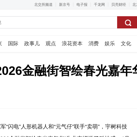
北交所频道
新京号
电子报
千龙网
贝壳财经
北
京
国际
政事儿
观点
浪花资本
消费
娱乐
文化
视频组
2026金融街智绘春光嘉年
“闪电”人形机器人和“元气仔”联手“卖萌”，宇树科技