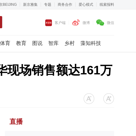
京BEIJING
新京雅集
专题
商务合作
爱心模式
线索报料
客户端
微博
微信
体育
教育
图说
智库
乡村
藻知科技
华现场销售额达161万
直播