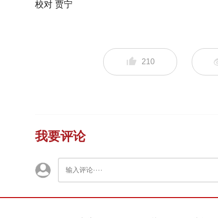
校对 贾宁
210
我要评论