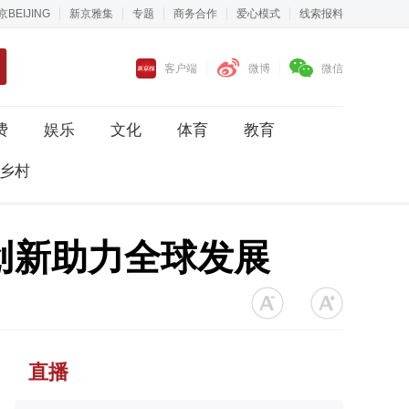
京BEIJING
新京雅集
专题
商务合作
爱心模式
线索报料
客户端
微博
微信
费
娱乐
文化
体育
教育
乡村
创新助力全球发展
直播