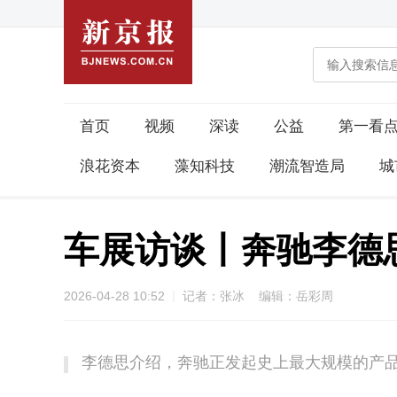
首页
视频
深读
公益
第一看
浪花资本
藻知科技
潮流智造局
城
车展访谈丨奔驰李德
2026-04-28 10:52
记者：张冰 编辑：岳彩周
李德思介绍，奔驰正发起史上最大规模的产