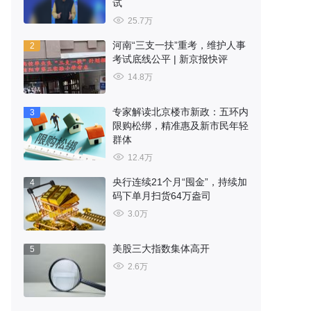
试
25.7万
河南“三支一扶”重考，维护人事
2
考试底线公平 | 新京报快评
14.8万
专家解读北京楼市新政：五环内
3
限购松绑，精准惠及新市民年轻
群体
12.4万
央行连续21个月“囤金”，持续加
4
码下单月扫货64万盎司
3.0万
美股三大指数集体高开
5
2.6万