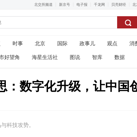
北交所频道
新京号
电子报
千龙网
贝壳财经
北
点
时事
北京
国际
政事儿
观点
消
市好望角
海星生活社
图说
智库
数据
思：数字化升级，让中国
品与科技攻势。