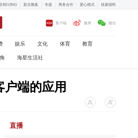
京BEIJING
新京雅集
专题
商务合作
爱心模式
线索报料
客户端
微博
微信
费
娱乐
文化
体育
教育
角
海星生活社
客户端的应用
直播