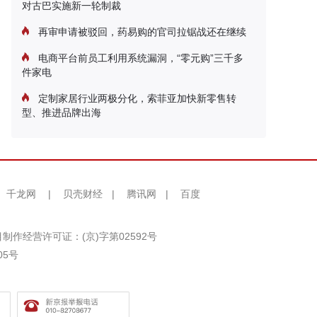
对古巴实施新一轮制裁
再审申请被驳回，药易购的官司拉锯战还在继续
电商平台前员工利用系统漏洞，“零元购”三千多
件家电
定制家居行业两极分化，索菲亚加快新零售转
型、推进品牌出海
千龙网
|
贝壳财经
|
腾讯网
|
百度
制作经营许可证：(京)字第02592号
05号