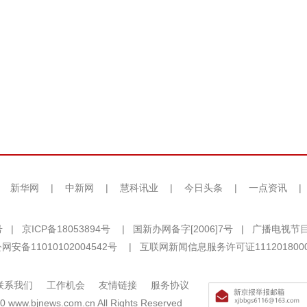
|
新华网
|
中新网
|
慧科讯业
|
今日头条
|
一点资讯
|
号
|
京ICP备18053894号
|
国新办网备字[2006]7号
|
广播电视节目
网安备11010102004542号
|
互联网新闻信息服务许可证111201800
联系我们
工作机会
友情链接
服务协议
0 www.bjnews.com.cn All Rights Reserved