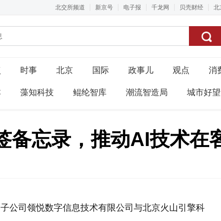
北交所频道
新京号
电子报
千龙网
贝壳财经
北
点
时事
北京
国际
政事儿
观点
消
本
藻知科技
鲲纶智库
潮流智造局
城市好望
签备忘录，推动AI技术在
全资子公司领悦数字信息技术有限公司与北京火山引擎科