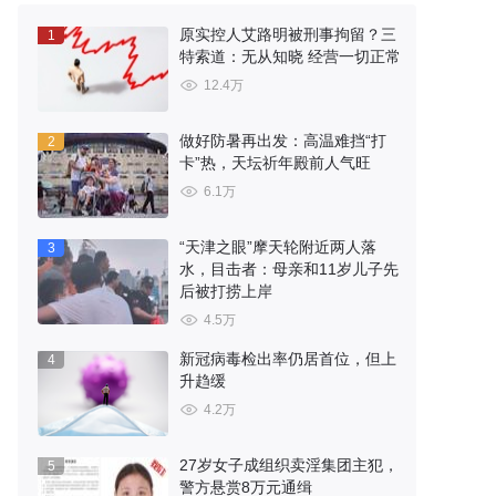
原实控人艾路明被刑事拘留？三
1
特索道：无从知晓 经营一切正常
12.4万
做好防暑再出发：高温难挡“打
2
卡”热，天坛祈年殿前人气旺
6.1万
“天津之眼”摩天轮附近两人落
3
水，目击者：母亲和11岁儿子先
后被打捞上岸
4.5万
新冠病毒检出率仍居首位，但上
4
升趋缓
4.2万
27岁女子成组织卖淫集团主犯，
5
警方悬赏8万元通缉