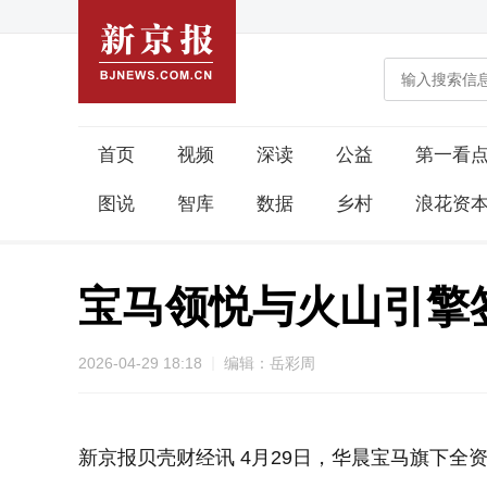
首页
视频
深读
公益
第一看
图说
智库
数据
乡村
浪花资
宝马领悦与火山引擎
2026-04-29 18:18
编辑：岳彩周
新京报贝壳财经讯 4月29日，华晨宝马旗下