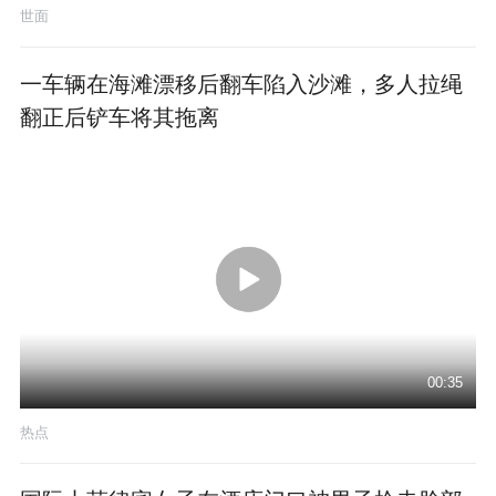
世面
一车辆在海滩漂移后翻车陷入沙滩，多人拉绳
翻正后铲车将其拖离
00:35
热点