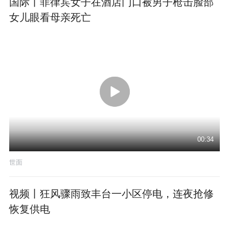
国际丨菲律宾女子在酒店门口被男子枪击脸部
女儿眼看母亲死亡
00:34
世面
视频丨狂风骤雨致丰台一小区停电，连夜抢修
恢复供电