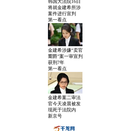
韩国大法院16日
将就金建希所涉
案件进行宣判
第一看点
金建希涉嫌“卖官
鬻爵”案一审宣判
获刑7年
第一看点
金建希案二审法
官今天凌晨被发
现死于法院内
新京号