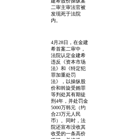
建希股价操纵案
二审主审法官被
发现死于法院
内。
4月28日，在金建
希首案二审中，
法院认定金建希
违反《资本市场
法》和《特定犯
罪加重处罚
法》，以操纵股
价和斡旋受贿罪
等判处其有期徒
刑4年，并处罚金
5000万韩元（约
合23万元人民
币）。同时，法
院还宣布没收其
收受的一条高价