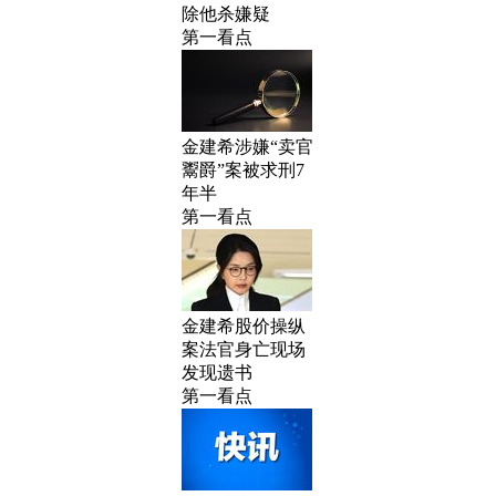
除他杀嫌疑
第一看点
金建希涉嫌“卖官
鬻爵”案被求刑7
年半
第一看点
金建希股价操纵
案法官身亡现场
发现遗书
第一看点