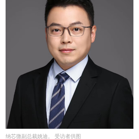
纳芯微副总裁姚迪。 受访者供图