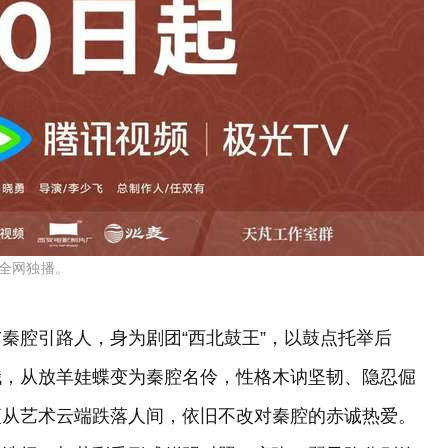
频全网独播。
秦腔引路人，身为剧团“西北鼓王”，以鼓点托举后
娥，从放羊娃蝶变为秦腔名伶，性格木讷坚韧、隐忍倔
便从艺术云端跌落人间，依旧不改对秦腔的赤诚热爱。