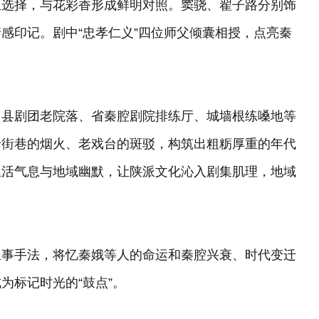
生选择，与花彩香形成鲜明对照。窦骁、翟子路分别饰
感印记。剧中“忠孝仁义”四位师父倾囊相授，点亮秦
、县剧团老院落、省秦腔剧院排练厅、城墙根练嗓地等
老街巷的烟火、老戏台的斑驳，构筑出粗粝厚重的年代
生活气息与地域幽默，让陕派文化沁入剧集肌理，地域
叙事手法，将忆秦娥等人的命运和秦腔兴衰、时代变迁
为标记时光的“鼓点”。