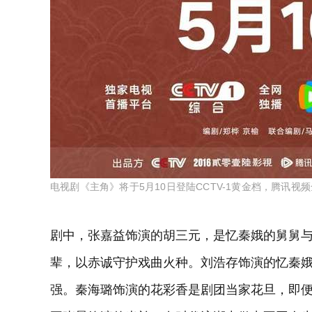
电视剧《主角》将于5月10日登陆CCTV-1黄金档，腾讯视
剧中，张嘉益饰演的胡三元，是忆秦娥的舅舅与
辈，以赤诚守护戏曲火种。刘浩存饰演的忆秦
强。秦海璐饰演的花彩香是剧团当家花旦，即