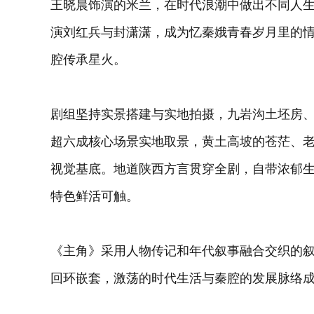
王晓晨饰演的米兰，在时代浪潮中做出不同人
演刘红兵与封潇潇，成为忆秦娥青春岁月里的情
腔传承星火。
剧组坚持实景搭建与实地拍摄，九岩沟土坯房
超六成核心场景实地取景，黄土高坡的苍茫、
视觉基底。地道陕西方言贯穿全剧，自带浓郁
特色鲜活可触。
《主角》采用人物传记和年代叙事融合交织的
回环嵌套，激荡的时代生活与秦腔的发展脉络成