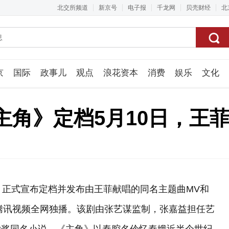
北交所频道
新京号
电子报
千龙网
贝壳财经
北
京
国际
政事儿
观点
浪花资本
消费
娱乐
文化
视频组
主角》定档5月10日，王
》正式宣布定档并发布由王菲献唱的同名主题曲MV和
档，腾讯视频全网独播。该剧由张艺谋监制，张嘉益担任艺