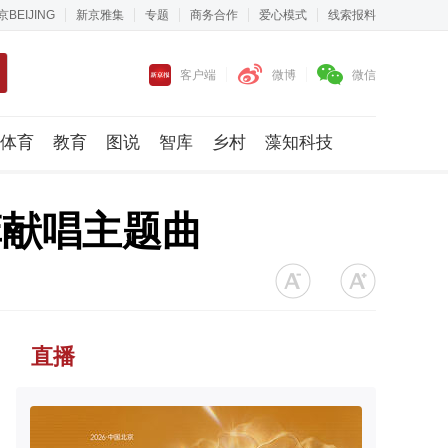
京BEIJING
新京雅集
专题
商务合作
爱心模式
线索报料
客户端
微博
微信
体育
教育
图说
智库
乡村
藻知科技
菲献唱主题曲
直播