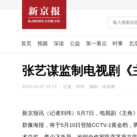
首页
视频
深读
公益
第一看点
时事
北
潮流智造局
城市好望角
海星生活社
稿件组
张艺谋监制电视剧《
2026-05-07 16:17
记者：刘玮 编辑：徐美琳
新京报讯（记者刘玮）5月7日，电视剧《主角
群像海报，将于5月10日登陆CCTV-1黄金