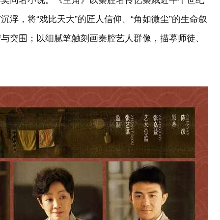
学奖同名小说。《主角》以秦腔名伶忆秦娥近半个世纪
浮，将“戏比天大”的匠人信仰、“角如微尘”的生命叙
守与突围；以细腻笔触刻画秦腔艺人群像，描摹师徒、