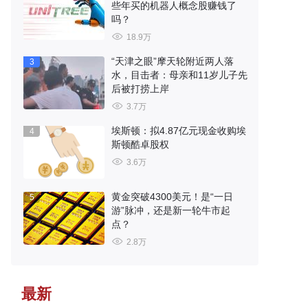
些年买的机器人概念股赚钱了
吗？
18.9万
“天津之眼”摩天轮附近两人落
3
水，目击者：母亲和11岁儿子先
后被打捞上岸
3.7万
埃斯顿：拟4.87亿元现金收购埃
4
斯顿酷卓股权
3.6万
黄金突破4300美元！是“一日
5
游”脉冲，还是新一轮牛市起
点？
2.8万
最新