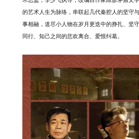
术总监，李少飞执导，改编自作家陈彦茅盾文
的艺术人生为脉络，串联起几代秦腔人的坚守与沉
事相融，道尽小人物在岁月更迭中的挣扎、坚
同行、知己之间的悲欢离合、爱恨纠葛。