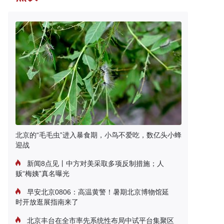
北京的“毛毛虫”进入暴食期，小鸟不爱吃，数亿头小蜂
迎战
新闻8点见丨中方对美采取多项反制措施；人
贩“梅姨”真名曝光
早安北京0806：高温黄警！暑期北京博物馆延
时开放逛展指南来了
北京丰台在全市率先系统性布局中试平台集聚区