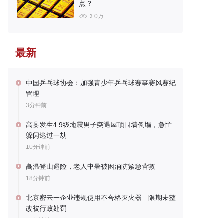
点？
3.0万
最新
中国乒乓球协会：加强青少年乒乓球赛事赛风赛纪
管理
3分钟前
高县发生4.9级地震男子突遇屋顶围墙倒塌，急忙
躲闪逃过一劫
10分钟前
高温登山遇险，老人中暑被困消防紧急营救
18分钟前
北京密云一企业违规使用不合格灭火器，限期未整
改被行政处罚