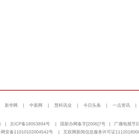
|
新华网
|
中新网
|
慧科讯业
|
今日头条
|
一点资讯
|
号
|
京ICP备18053894号
|
国新办网备字[2006]7号
|
广播电视节目
网安备11010102004542号
|
互联网新闻信息服务许可证111201800