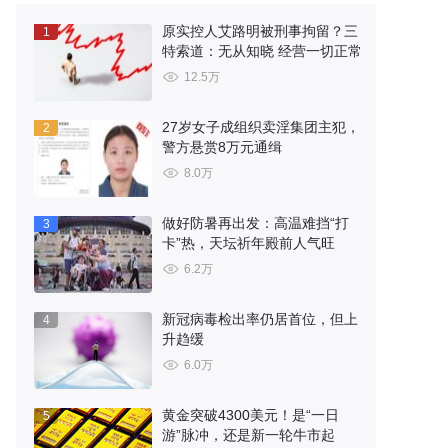
原实控人艾路明被刑事拘留？三
1
特索道：无从知晓 经营一切正常
12.5万
27岁女子成组织卖淫集团主犯，
2
警方悬赏8万元通缉
8.0万
做好防暑再出发：高温难挡“打
3
卡”热，天坛祈年殿前人气旺
6.2万
新冠病毒检出率仍居首位，但上
4
升趋缓
6.0万
黄金突破4300美元！是“一日
5
游”脉冲，还是新一轮牛市起