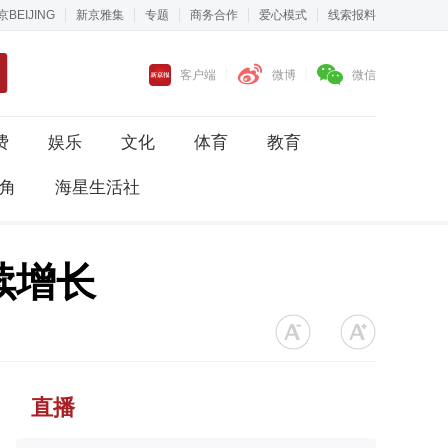
京BEIJING
新京雅集
专题
商务合作
爱心模式
线索报料
客户端
微博
微信
费
娱乐
文化
体育
教育
角
海星生活社
续增长
直播