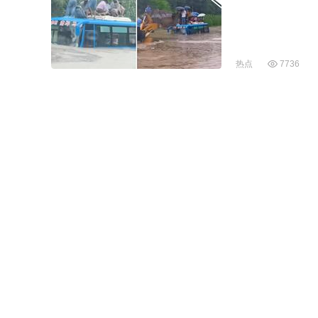
热点
7736