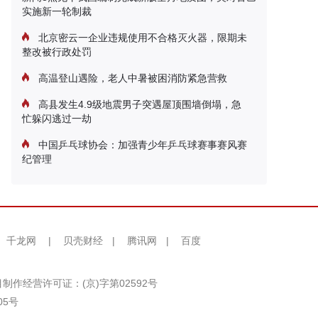
实施新一轮制裁
北京密云一企业违规使用不合格灭火器，限期未
整改被行政处罚
高温登山遇险，老人中暑被困消防紧急营救
高县发生4.9级地震男子突遇屋顶围墙倒塌，急
忙躲闪逃过一劫
中国乒乓球协会：加强青少年乒乓球赛事赛风赛
纪管理
千龙网
|
贝壳财经
|
腾讯网
|
百度
制作经营许可证：(京)字第02592号
05号