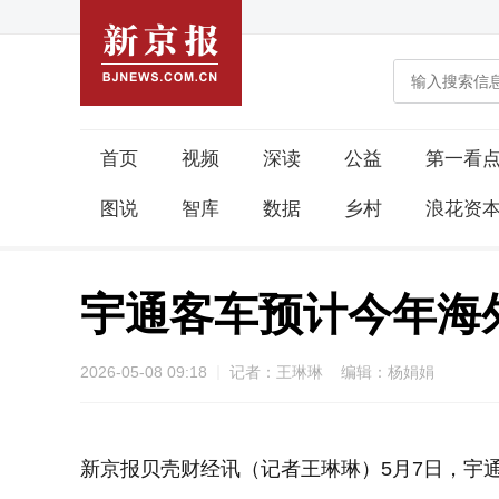
首页
视频
深读
公益
第一看
图说
智库
数据
乡村
浪花资
宇通客车预计今年海
2026-05-08 09:18
记者：王琳琳 编辑：杨娟娟
新京报贝壳财经讯（记者王琳琳）5月7日，宇通