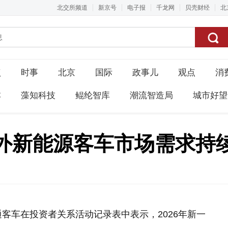
北交所频道
新京号
电子报
千龙网
贝壳财经
北
点
时事
北京
国际
政事儿
观点
消
本
藻知科技
鲲纶智库
潮流智造局
城市好望
外新能源客车市场需求持
客车在投资者关系活动记录表中表示，2026年新一