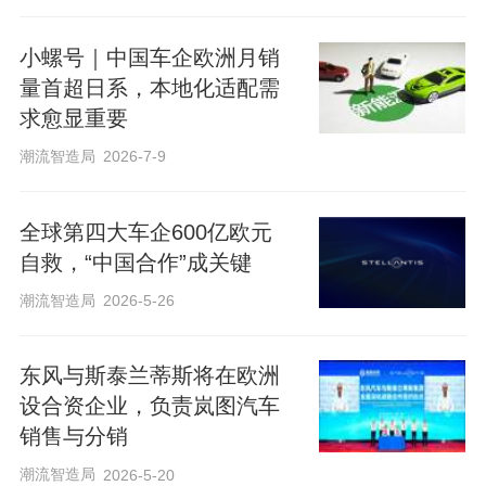
小螺号｜中国车企欧洲月销
量首超日系，本地化适配需
求愈显重要
潮流智造局
2026-7-9
全球第四大车企600亿欧元
自救，“中国合作”成关键
潮流智造局
2026-5-26
东风与斯泰兰蒂斯将在欧洲
设合资企业，负责岚图汽车
销售与分销
潮流智造局
2026-5-20