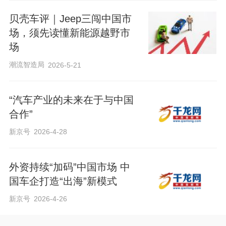
贝壳车评｜Jeep三闯中国市
场，须先读懂新能源越野市
场
潮流智造局
2026-5-21
“汽车产业的未来在于与中国
合作”
新京号
2026-4-28
外资持续“加码”中国市场 中
国车企打造“出海”新模式
新京号
2026-4-26