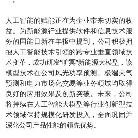
人工智能的赋能正在为企业带来切实的收
益。为新能源行业提供软件和信息技术服
务的国能日新在年报中提到，公司积极拥
抱人工智能技术引领的跨专业垂直领域技
术变革，成功研发“旷冥”新能源大模型，该
模型技术在公司风光功率预测、极端天气
预测和电力市场化交易等业务领域均取得
良好的应用效果及创新突破。未来，公司
将持续在人工智能大模型等行业创新型技
术领域保持规模化研发投入，全面巩固并
深化公司产品性能的领先优势。