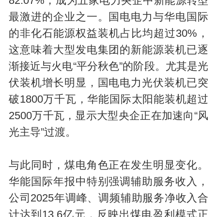
82.07%，成为五家电力央企中新能源转型
最激进的企业之一。国电电力与华电国际
的非化石能源权益装机占比均超过30%，
这意味着大型发电集团的新能源装机已逐
渐接近与火电“平分秋色”的阶段。尤其是光
伏装机增长明显，国电电力光伏装机已突
破1800万千瓦，华能国际太阳能装机超过
2500万千瓦，显示大型央企正在加速向“风
光主导”过渡。
与此同时，煤电角色正在发生明显变化。
华能国际年报中特别强调辅助服务收入，
公司2025年调峰、调频辅助服务净收入合
计达到13.6亿元，反映出煤电盈利模式正