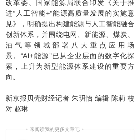
改革委、国家能源局联合印发《关于推
进“人工智能+”能源高质量发展的实施意
见》，明确提出构建能源与人工智能融合
创新体系，并围绕电网、新能源、煤炭、
油气等领域部署八大重点应用场
景。“AI+能源”已从企业层面的数字化探
索，上升为新型能源体系建设的重要方
向。
新京报贝壳财经记者 朱玥怡 编辑 陈莉 校
对 赵琳
来阅读我的更多文章吧