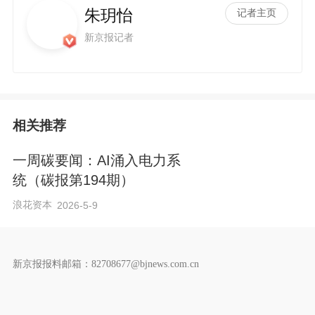
朱玥怡
记者主页
新京报记者
相关推荐
一周碳要闻：AI涌入电力系
统（碳报第194期）
浪花资本
2026-5-9
新京报报料邮箱：82708677@bjnews.com.cn