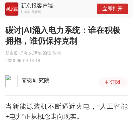
新京报客户端
立即打开
好新闻 无止境
碳讨|AI涌入电力系统：谁在积极
拥抱，谁仍保持克制
新京报 记者 朱玥怡 编辑 陈莉
2026-05-09 16:19
零碳研究院
订阅
当新能源装机不断逼近火电，“人工智能
+电力”正从概念走向现实。