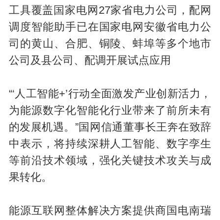
工具覆盖国家电网27家省电力公司，配网
调度智能助手已在国家电网安徽省电力公
司的黄山、合肥、铜陵、蚌埠等多个地市
公司及县公司、配调开展试点应用
“‘人工智能+’行动全面激发产业创新活力，
为能源数字化智能化行业带来了前所未有
的发展机遇。”国网信通董事长王奔在致辞
中表示，将持续深耕人工智能、数字孪生
等前沿技术领域，强化关键技术攻关与成
果转化。
能源互联网整体解决方案提供商国电南瑞