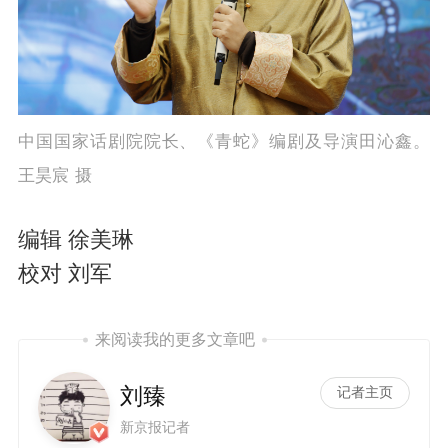
中国国家话剧院院长、《青蛇》编剧及导演田沁鑫。
王昊宸 摄
编辑 徐美琳
校对 刘军
来阅读我的更多文章吧
刘臻
记者主页
新京报记者