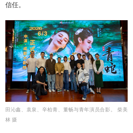
信任。
田沁鑫、袁泉、辛柏青、董畅与青年演员合影。 柴美
林 摄