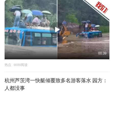
00:39
热点
6686阅读
杭州芦茨湾一快艇倾覆致多名游客落水 园方：
人都没事