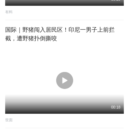
有料
国际｜野猪闯入居民区！印尼一男子上前拦
截，遭野猪扑倒撕咬
00:18
世面