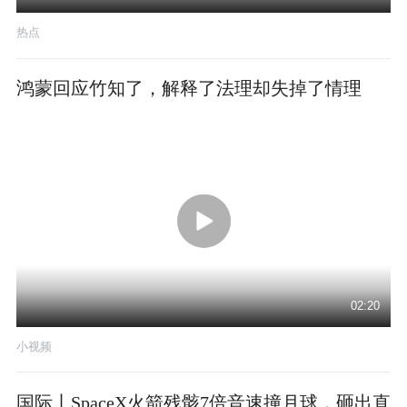
热点
鸿蒙回应竹知了，解释了法理却失掉了情理
02:20
小视频
国际丨SpaceX火箭残骸7倍音速撞月球，砸出直