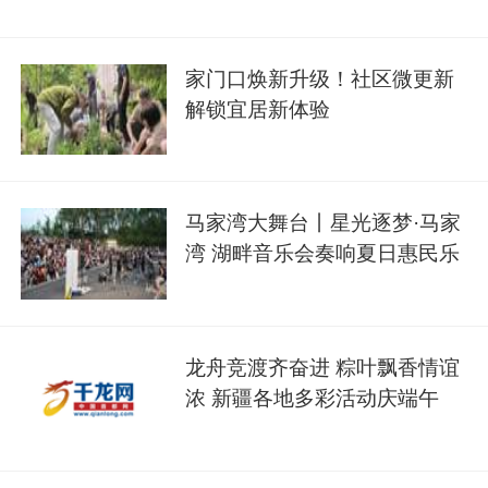
家门口焕新升级！社区微更新
解锁宜居新体验
马家湾大舞台丨星光逐梦·马家
湾 湖畔音乐会奏响夏日惠民乐
章
龙舟竞渡齐奋进 粽叶飘香情谊
浓 新疆各地多彩活动庆端午