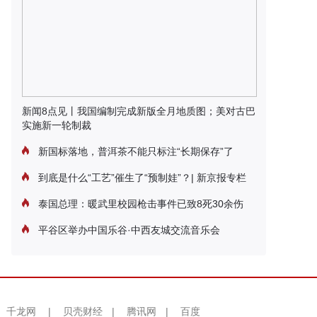
新闻8点见丨我国编制完成新版全月地质图；美对古巴
实施新一轮制裁
新国标落地，普洱茶不能只标注“长期保存”了
到底是什么“工艺”催生了“预制娃”？| 新京报专栏
泰国总理：暖武里校园枪击事件已致8死30余伤
平谷区举办中国乐谷·中西友城交流音乐会
千龙网
|
贝壳财经
|
腾讯网
|
百度