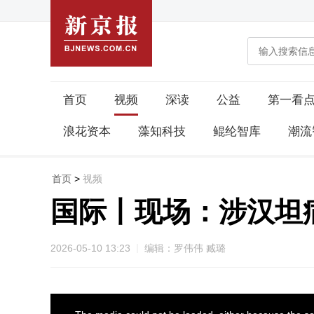
首页
视频
深读
公益
第一看
浪花资本
藻知科技
鲲纶智库
潮流
首页
>
视频
国际丨现场：涉汉坦
2026-05-10 13:23
编辑：罗伟伟 臧璐
This