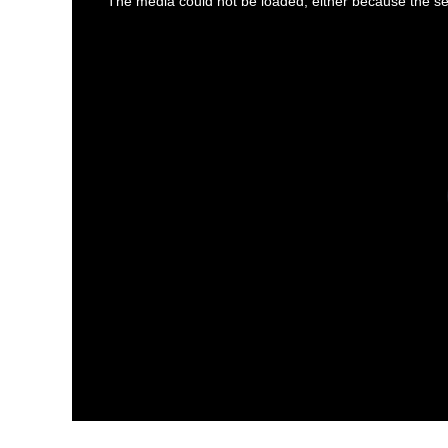
The media could not be loaded, either because the ser
is
a
modal
window.