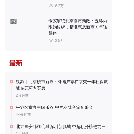
6.2万
专家解读北京楼市新政：五环内
5
限购松绑，精准惠及新市民年轻
群体
3.5万
最新
视频丨北京楼市新政：外地户籍在京交一年社保就
能在五环内买房
2分钟前
平谷区举办中国乐谷·中西友城交流音乐会
44分钟前
北京国安4比0完胜深圳新鹏城 中超积分榜进前三
1小时前