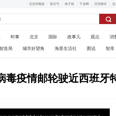
北交所频道
新京号
电子报
千龙网
贝壳财经
北
点
时事
北京
国际
政事儿
观点
消
智造局
城市好望角
海星生活社
图说
智库
病毒疫情邮轮驶近西班牙