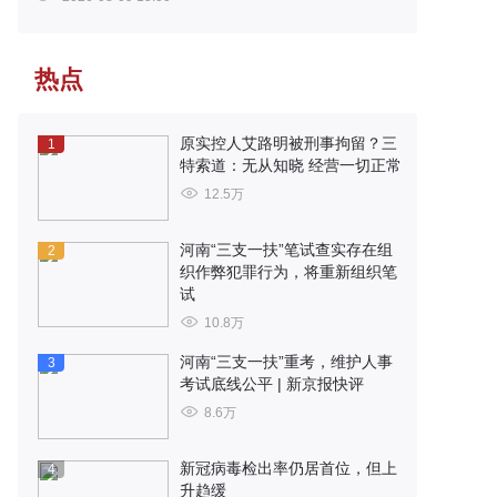
热点
原实控人艾路明被刑事拘留？三
1
特索道：无从知晓 经营一切正常
12.5万
河南“三支一扶”笔试查实存在组
2
织作弊犯罪行为，将重新组织笔
试
10.8万
河南“三支一扶”重考，维护人事
3
考试底线公平 | 新京报快评
8.6万
新冠病毒检出率仍居首位，但上
4
升趋缓