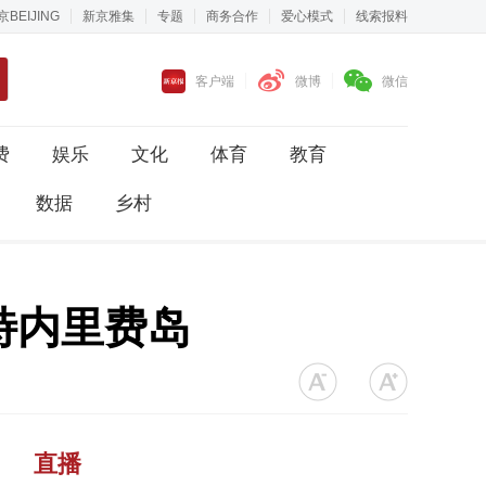
京BEIJING
新京雅集
专题
商务合作
爱心模式
线索报料
客户端
微博
微信
费
娱乐
文化
体育
教育
数据
乡村
特内里费岛
直播