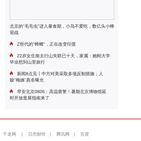
北京的“毛毛虫”进入暴食期，小鸟不爱吃，数亿头小蜂
迎战
Z世代的“蟑螂”，正在改变印度
22岁女生南太行山失联已十天，家属：她刚大学
毕业想到山里旅行
新闻8点见丨中方对美采取多项反制措施；人
贩“梅姨”真名曝光
早安北京0806：高温黄警！暑期北京博物馆延
时开放逛展指南来了
千龙网
|
贝壳财经
|
腾讯网
|
百度