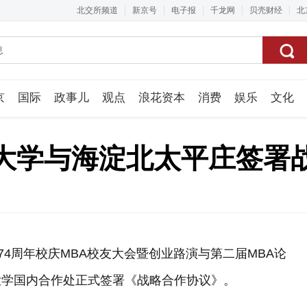
北交所频道
新京号
电子报
千龙网
贝壳财经
北
京
国际
政事儿
观点
浪花资本
消费
娱乐
文化
视频组
大学与海淀北太平庄签署
74周年校庆MBA校友大会暨创业路演与第二届MBA论
大学国内合作处正式签署《战略合作协议》。