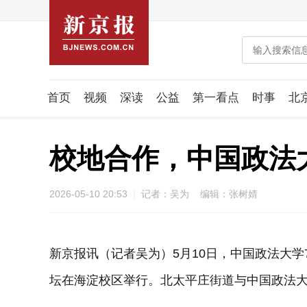
首页
视频
深读
公益
第一看点
时事
北
潮流智造局
城市好望角
海星生活社
稿件组
校地合作，中国政法
2026-05-10 20:53
记者：吴为 编辑：张树婧
新京报讯（记者吴为）5月10日，中国政法大学
坛在海淀校区举行。北太平庄街道与中国政法