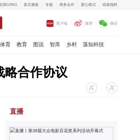
京BEIJING
新京雅集
专题
商务合作
爱心模式
线索报料
客户端
微博
微信
体育
教育
图说
智库
乡村
藻知科技
战略合作协议
直播