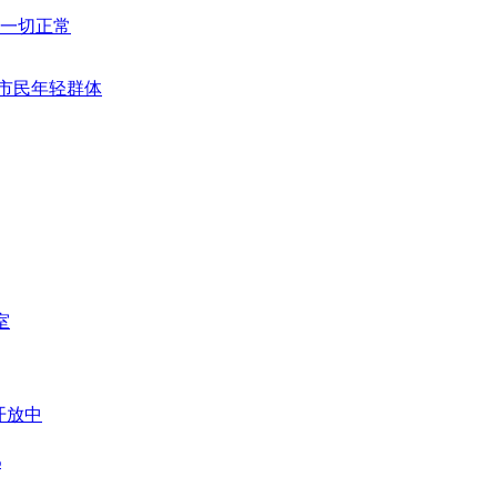
营一切正常
市民年轻群体
室
开放中
%