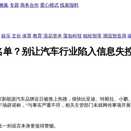
雅集
专题
商务合作
爱心模式
线索报料
娱乐
文化
体育
教育
浪花资本
藻知科技
鲲纶智库
潮流智造局
谈名单？别让汽车行业陷入信息失
多家新能源汽车品牌近日被推上热搜，很快比亚迪、特斯拉、小鹏
下场辟谣称，“与事实严重不符，相关主管部门未就网传事项开展
比一则谣言本身更值得警惕。