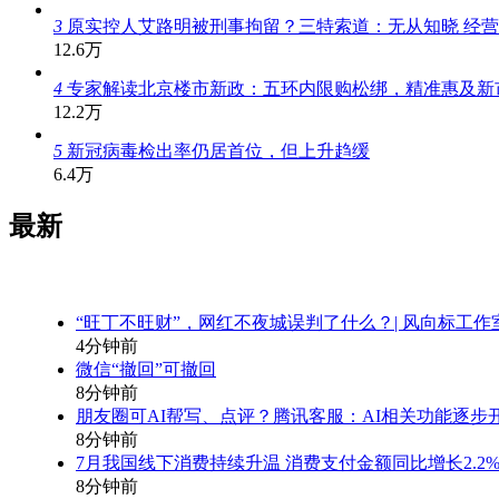
3
原实控人艾路明被刑事拘留？三特索道：无从知晓 经
12.6万
4
专家解读北京楼市新政：五环内限购松绑，精准惠及新
12.2万
5
新冠病毒检出率仍居首位，但上升趋缓
6.4万
最新
“旺丁不旺财”，网红不夜城误判了什么？| 风向标工作
4分钟前
微信“撤回”可撤回
8分钟前
朋友圈可AI帮写、点评？腾讯客服：AI相关功能逐步
8分钟前
7月我国线下消费持续升温 消费支付金额同比增长2.2
8分钟前