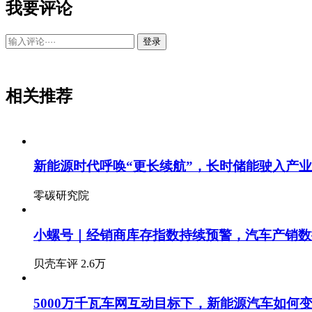
我要评论
登录
相关推荐
新能源时代呼唤“更长续航”，长时储能驶入产
零碳研究院
小螺号｜经销商库存指数持续预警，汽车产销数
贝壳车评
2.6万
5000万千瓦车网互动目标下，新能源汽车如何变