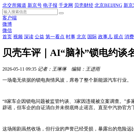
北交所频道
新京号
电子报
千龙网
贝壳财经
北京BEIJING
新京
客户端
微博
微信
首页
视频
深读
公益
第一看点
时事
北京
国际
政事儿
观点
消费
贝壳车评｜AI“脑补”锁电约
2026-05-11 09:35
记者：王琳琳 编辑：王进雨
一场毫无依据的锁电舆情风波，席卷了整个新能源汽车行业。
“8家车企因锁电问题被监管约谈、3家因违规被立案调查。”
辟谣，但车企的自证清白并未彻底终止谣言。直至中汽协官方
这场闹剧虽然收场，但行业的声誉已经受损，暴露出的危险远