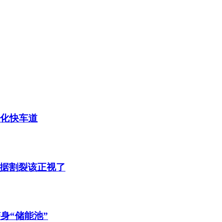
业化快车道
据割裂该正视了
身“储能池”