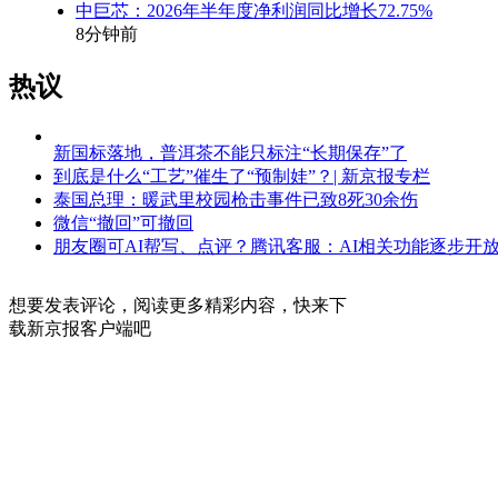
中巨芯：2026年半年度净利润同比增长72.75%
8分钟前
热议
新国标落地，普洱茶不能只标注“长期保存”了
到底是什么“工艺”催生了“预制娃”？| 新京报专栏
泰国总理：暖武里校园枪击事件已致8死30余伤
微信“撤回”可撤回
朋友圈可AI帮写、点评？腾讯客服：AI相关功能逐步开
想要发表评论，阅读更多精彩内容，快来下
载新京报客户端吧