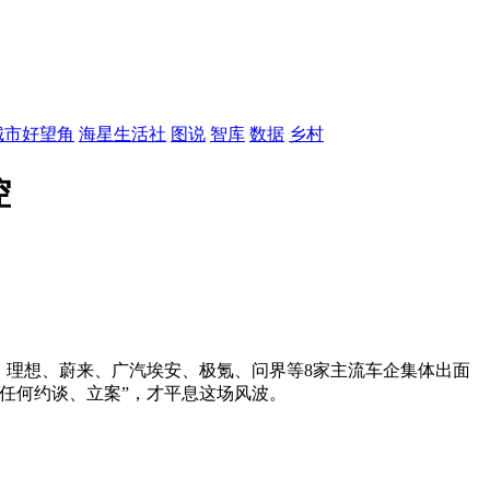
城市好望角
海星生活社
图说
智库
数据
乡村
控
、理想、蔚来、广汽埃安、极氪、问界等8家主流车企集体出面
任何约谈、立案”，才平息这场风波。