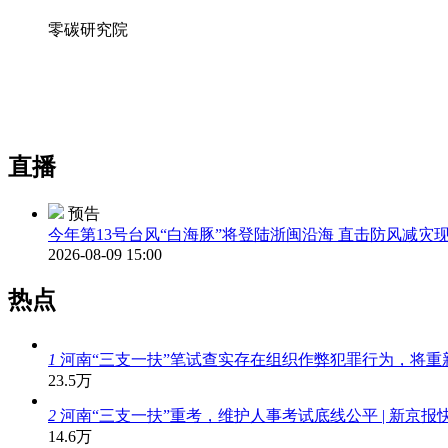
零碳研究院
直播
预告
今年第13号台风“白海豚”将登陆浙闽沿海 直击防风减灾
2026-08-09 15:00
热点
1
河南“三支一扶”笔试查实存在组织作弊犯罪行为，将重
23.5万
2
河南“三支一扶”重考，维护人事考试底线公平 | 新京报
14.6万