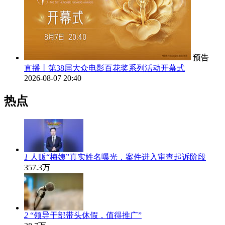
预告
直播丨第38届大众电影百花奖系列活动开幕式
2026-08-07 20:40
热点
1
人贩“梅姨”真实姓名曝光，案件进入审查起诉阶段
357.3万
2
“领导干部带头休假，值得推广”