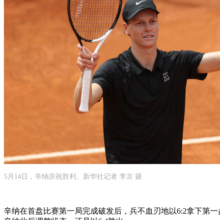
5月14日，辛纳庆祝胜利。新华社记者 李京 摄
辛纳在首盘比赛第一局完成破发后，兵不血刃地以6:2拿下第一