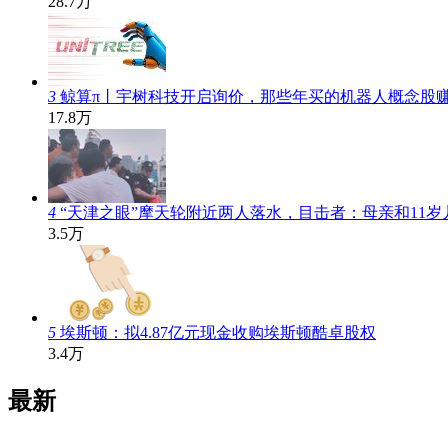
28.7万
3
鲸算π丨宇树科技开启询价，那些年买的机器人概念股
17.8万
4
“天津之眼”摩天轮附近两人落水，目击者：母亲和11
3.5万
5
埃斯顿：拟4.87亿元现金收购埃斯顿酷卓股权
3.4万
最新