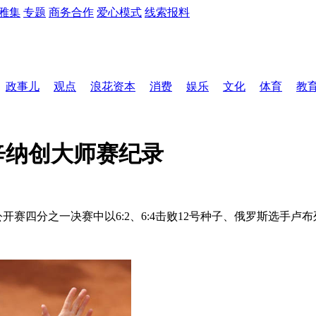
雅集
专题
商务合作
爱心模式
线索报料
政事儿
观点
浪花资本
消费
娱乐
文化
体育
教
辛纳创大师赛纪录
公开赛四分之一决赛中以6:2、6:4击败12号种子、俄罗斯选手