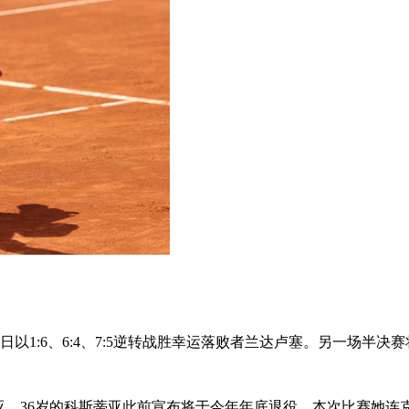
以1:6、6:4、7:5逆转战胜幸运落败者兰达卢塞。另一场半决
科斯蒂亚。36岁的科斯蒂亚此前宣布将于今年年底退役。本次比赛