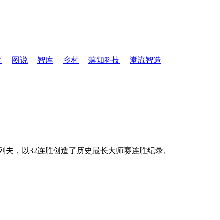
育
图说
智库
乡村
藻知科技
潮流智造
卢布列夫，以32连胜创造了历史最长大师赛连胜纪录。