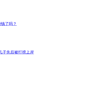
赚钱了吗？
岁儿子先后被打捞上岸