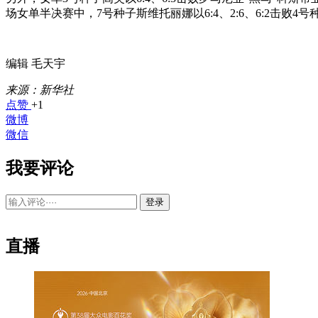
场女单半决赛中，7号种子斯维托丽娜以6:4、2:6、6:2击败
编辑 毛天宇
来源：新华社
点赞
+1
微博
微信
我要评论
登录
直播