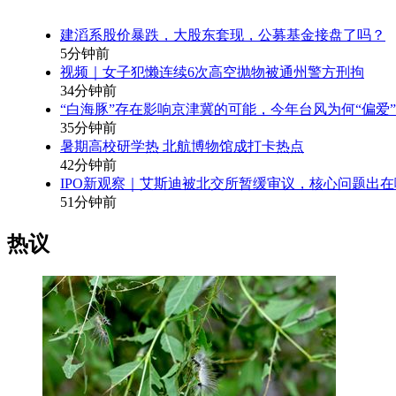
建滔系股价暴跌，大股东套现，公募基金接盘了吗？
5分钟前
视频｜女子犯懒连续6次高空抛物被通州警方刑拘
34分钟前
“白海豚”存在影响京津冀的可能，今年台风为何“偏爱
35分钟前
暑期高校研学热 北航博物馆成打卡热点
42分钟前
IPO新观察｜艾斯迪被北交所暂缓审议，核心问题出在
51分钟前
热议