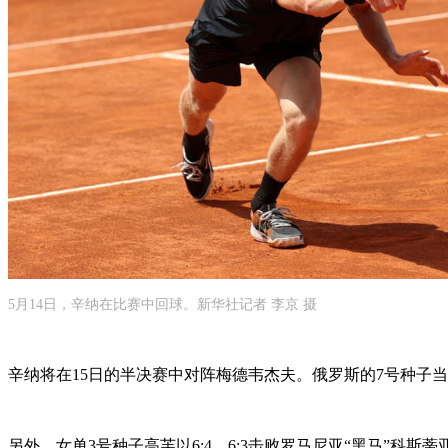
5月14日，辛纳在比赛中回球。新华社记者 李京 摄
辛纳将在15日的半决赛中对阵梅德韦杰夫。俄罗斯的7号种子当日
另外，女单3号种子高芙以6:4、6:3击败罗马尼亚“黑马”