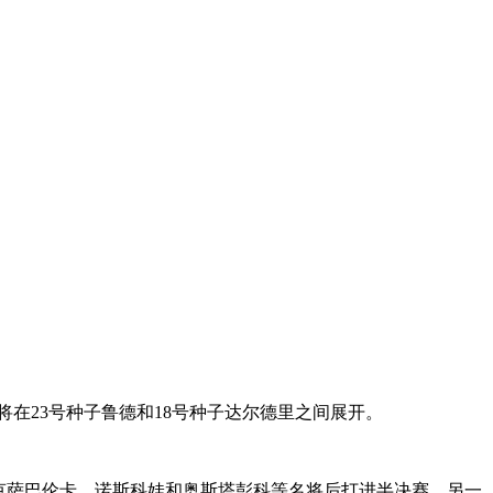
赛将在23号种子鲁德和18号种子达尔德里之间展开。
她连克萨巴伦卡、诺斯科娃和奥斯塔彭科等名将后打进半决赛。另一