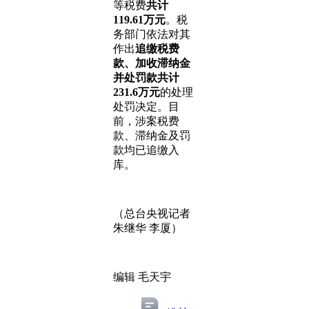
等税费
共计
119.61万元
。税
务部门依法对其
作出
追缴税费
款、加收滞纳金
并处罚款共计
231.6万元
的处理
处罚决定。目
前，涉案税费
款、滞纳金及罚
款均已追缴入
库。
（总台央视记者
朱继华 李厦）
编辑 毛天宇