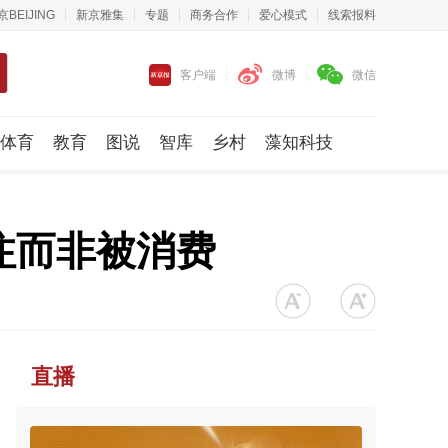
京BEIJING
新京雅集
专题
商务合作
爱心模式
线索报料
客户端
微博
微信
体育
教育
图说
智库
乡村
藻知科技
注而非被消费
直播