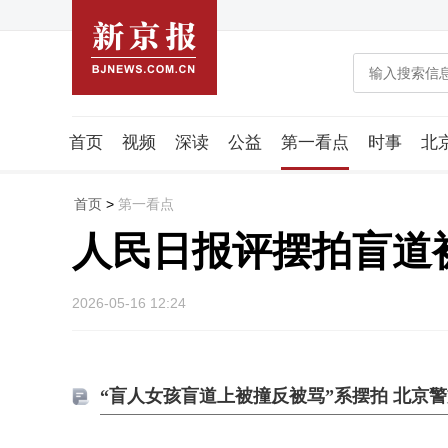
首页
视频
深读
公益
第一看点
时事
北
潮流智造局
城市好望角
海星生活社
稿件组
首页
>
第一看点
人民日报评摆拍盲道
2026-05-16 12:24
“盲人女孩盲道上被撞反被骂”系摆拍 北京