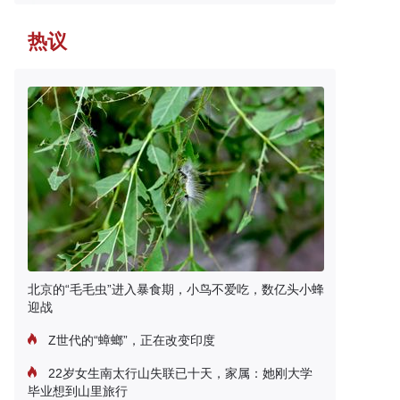
热议
北京的“毛毛虫”进入暴食期，小鸟不爱吃，数亿头小蜂
迎战
Z世代的“蟑螂”，正在改变印度
22岁女生南太行山失联已十天，家属：她刚大学
毕业想到山里旅行