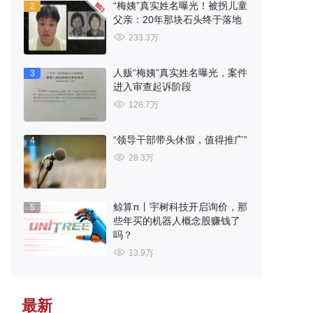
“梅姨”真实姓名曝光！被拐儿童
2
父亲：20年那块石头终于落地
233.3万
人贩“梅姨”真实姓名曝光，案件
3
进入审查起诉阶段
128.7万
“领导干部带头休假，值得推广”
4
28.3万
鲸算π丨宇树科技开启询价，那
5
些年买的机器人概念股赚钱了
吗？
13.9万
最新