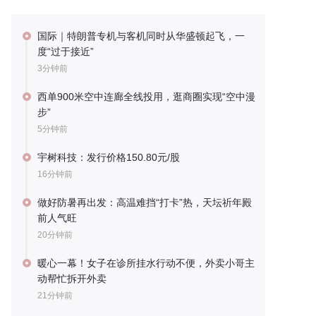
国际｜特朗普专机与客机同时从华盛顿起飞，一
度“过于接近”
3分钟前
西单900米空中连廊全线投用，逛商圈实现“空中漫
步”
5分钟前
宇树科技：发行价格150.80元/股
16分钟前
做好防暑再出发：高温难挡“打卡”热，天坛祈年殿
前人气旺
20分钟前
暖心一幕！女子在诊所挂水行动不便，外卖小哥主
动帮忙拆开外卖
21分钟前