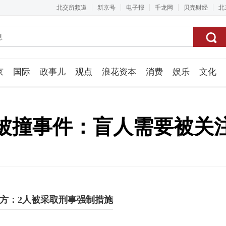
北交所频道
新京号
电子报
千龙网
贝壳财经
北
京
国际
政事儿
观点
浪花资本
消费
娱乐
文化
视频组
被撞事件：盲人需要被关
警方：2人被采取刑事强制措施