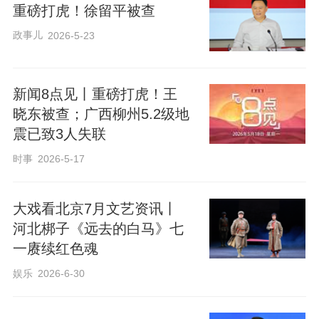
重磅打虎！徐留平被查
政事儿
2026-5-23
新闻8点见丨重磅打虎！王
晓东被查；广西柳州5.2级地
震已致3人失联
时事
2026-5-17
大戏看北京7月文艺资讯丨
河北梆子《远去的白马》七
一赓续红色魂
娱乐
2026-6-30