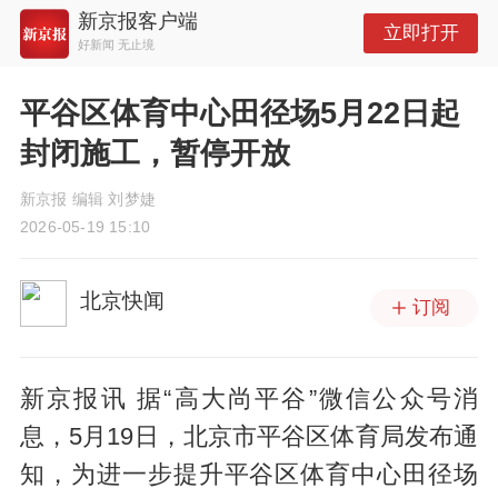
新京报客户端
立即打开
好新闻 无止境
平谷区体育中心田径场5月22日起
封闭施工，暂停开放
新京报 编辑 刘梦婕
2026-05-19 15:10
北京快闻
订阅
新京报讯 据“高大尚平谷”微信公众号消
息，5月19日，北京市平谷区体育局发布通
知，为进一步提升平谷区体育中心田径场