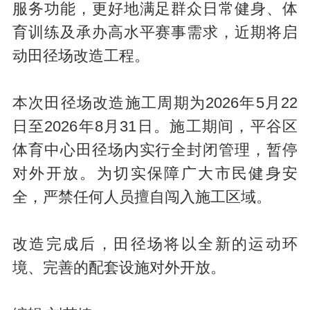
服务功能，更好地满足群众日常健身、体
育训练及承办高水平赛事需求，近期将启
动田径场改造工程。
本次田径场改造施工周期为2026年5月22
日至2026年8月31日。施工期间，平谷区
体育中心田径场内实行全封闭管理，暂停
对外开放。为切实保障广大市民健身安
全，严禁任何人员擅自闯入施工区域。
改造完成后，田径场将以全新的运动环
境、完善的配套设施对外开放。