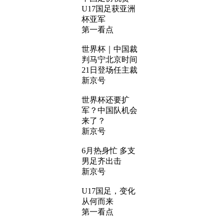
U17国足获亚洲
杯亚军
第一看点
世界杯｜中国裁
判马宁北京时间
21日登场任主裁
新京号
世界杯还要扩
军？中国队机会
来了？
新京号
6月热身忙 多支
男足齐出击
新京号
U17国足，变化
从何而来
第一看点