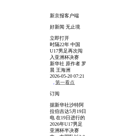
新京报客户端
好新闻 无止境
立即打开
时隔22年 中国
U17男足再次闯
入亚洲杯决赛
新华社 原作者 罗
晨 王海洲
2026-05-20 07:21
第一看点
订阅
据新华社沙特阿
拉伯吉达5月19日
电 在19日进行的
2026年U17男足
亚洲杯半决赛