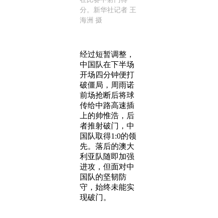
分。新华社记者 王
海洲 摄
经过短暂调整，
中国队在下半场
开场四分钟便打
破僵局，周雨诺
前场抢断后将球
传给中路高速插
上的帅惟浩，后
者推射破门，中
国队取得1:0的领
先。落后的澳大
利亚队随即加强
进攻，但面对中
国队的坚韧防
守，始终未能实
现破门。