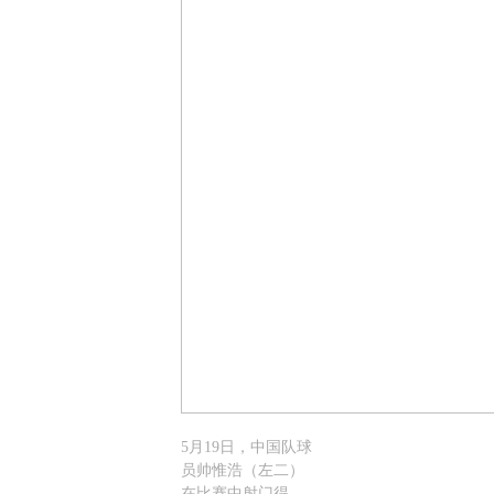
5月19日，中国队球
员帅惟浩（左二）
在比赛中射门得