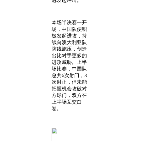
冠发起冲击。
本场半决赛一开
场，中国队便积
极发起进攻，持
续向澳大利亚队
防线施压，创造
出比对手更多的
进攻威胁。上半
场比赛，中国队
总共6次射门，3
次射正，但未能
把握机会攻破对
方球门，双方在
上半场互交白
卷。