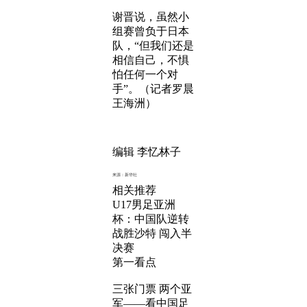
谢晋说，虽然小
组赛曾负于日本
队，“但我们还是
相信自己，不惧
怕任何一个对
手”。（记者罗晨
王海洲）
编辑 李忆林子
来源：新华社
相关推荐
U17男足亚洲
杯：中国队逆转
战胜沙特 闯入半
决赛
第一看点
三张门票 两个亚
军——看中国足