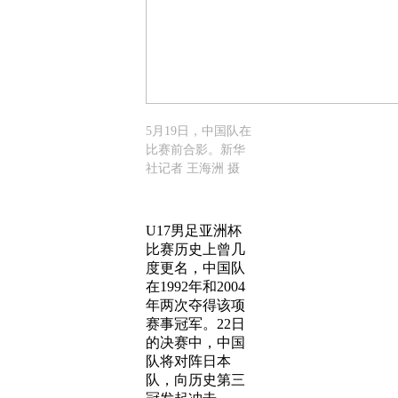
5月19日，中国队在
比赛前合影。新华
社记者 王海洲 摄
U17男足亚洲杯
比赛历史上曾几
度更名，中国队
在1992年和2004
年两次夺得该项
赛事冠军。22日
的决赛中，中国
队将对阵日本
队，向历史第三