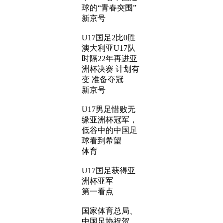
球的“青春突围”
新京号
U17国足2比0胜
澳大利亚U17队
时隔22年再进亚
洲杯决赛 计划有
变 准备夺冠
新京号
U17男足惜败无
缘亚洲杯冠军，
低谷中的中国足
球看到希望
体育
U17国足获得亚
洲杯亚军
第一看点
国家体育总局、
中国足协祝贺