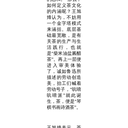
如何定义茶文化
的内涵呢？王旭
烽认为，不妨用
一个金字塔模式
来涵括。底层基
础最宽敞，是有
关茶的生产与生
活践行，也就
是“柴米油盐酱醋
茶”。再上一层便
进入审美体验
了，诚如鲁迅所
描述的劳动创造
美，抬工们喊着
劳动号子，“吭唷
吭唷派”就此诞
生，茶，便是“琴
棋书画诗酒茶”。
王旭烽表示，茶