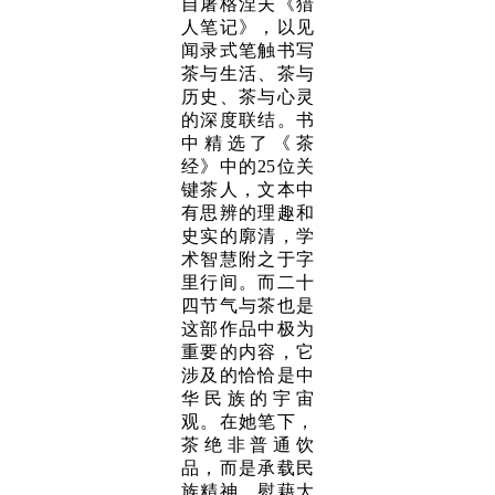
自屠格涅夫《猎
人笔记》，以见
闻录式笔触书写
茶与生活、茶与
历史、茶与心灵
的深度联结。书
中精选了《茶
经》中的25位关
键茶人，文本中
有思辨的理趣和
史实的廓清，学
术智慧附之于字
里行间。而二十
四节气与茶也是
这部作品中极为
重要的内容，它
涉及的恰恰是中
华民族的宇宙
观。在她笔下，
茶绝非普通饮
品，而是承载民
族精神、慰藉大