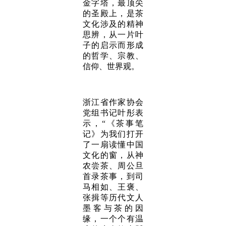
金字塔，最顶尖
的圣殿上，是茶
文化涉及的精神
思辨，从一片叶
子的启示而形成
的哲学、宗教、
信仰、世界观。
浙江省作家协会
党组书记叶彤表
示，“《茶事笔
记》为我们打开
了一扇读懂中国
文化的窗，从神
农尝茶、周公旦
首录茶事，到司
马相如、王褒、
张揖等历代文人
墨客与茶的因
缘，一个个有温