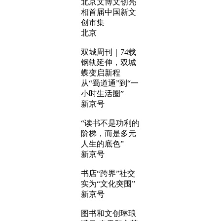
北京文博文创亮
相首届中国新文
创市集
北京
双城周刊｜74载
钢轨延伸，双城
蝶变启新程
从“蜀道通”到“一
小时生活圈”
新京号
“读书不是功利的
阶梯，而是多元
人生的底色”
新京号
书店“跨界”社交
实为“文化突围”
新京号
图书和文创琳琅