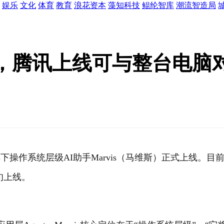
娱乐
文化
体育
教育
浪花资本
藻知科技
鲲纶智库
潮流智造局
腾讯上线可与整台电脑对话的
系统层级AI助手Marvis（马维斯）正式上线。目前，Marv
旬上线。