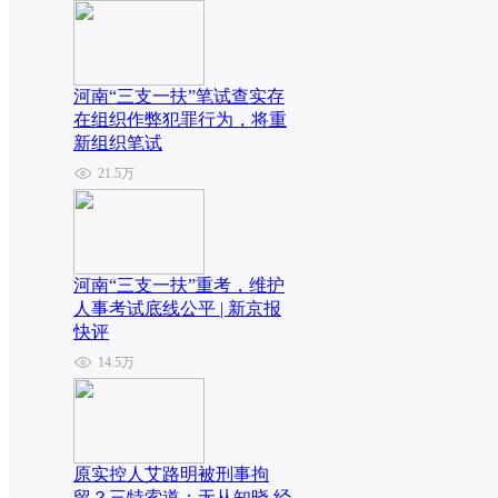
河南“三支一扶”笔试查实存
在组织作弊犯罪行为，将重
新组织笔试
21.5万
河南“三支一扶”重考，维护
人事考试底线公平 | 新京报
快评
14.5万
原实控人艾路明被刑事拘
留？三特索道：无从知晓 经