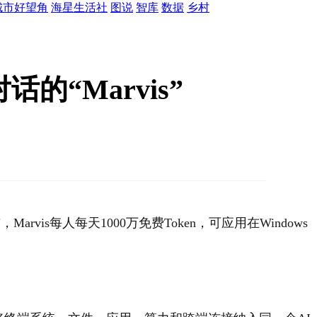
城市好望角
海星生活社
图说
智库
数据
乡村
“Marvis”
is每人每天1000万免费Token，可应用在Windows