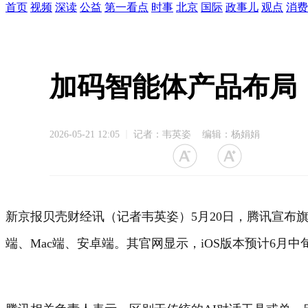
首页
视频
深读
公益
第一看点
时事
北京
国际
政事儿
观点
消费
加码智能体产品布局，
2026-05-21 12:05
记者：韦英姿 编辑：杨娟娟
新京报贝壳财经讯（记者韦英姿）5月20日，腾讯宣布旗下操作
端、Mac端、安卓端。其官网显示，iOS版本预计6月中