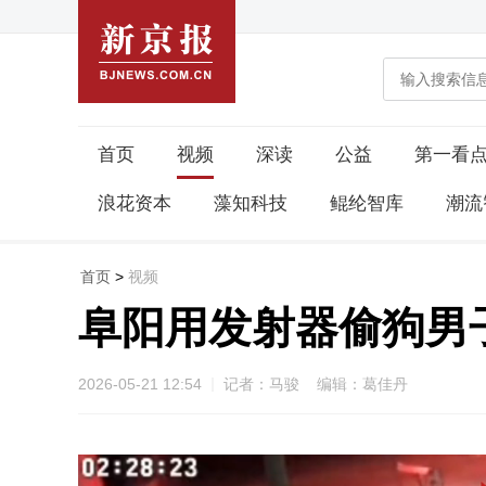
首页
视频
深读
公益
第一看
浪花资本
藻知科技
鲲纶智库
潮流
首页
>
视频
阜阳用发射器偷狗男
2026-05-21 12:54
记者：马骏 编辑：葛佳丹