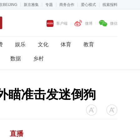
京BEIJING
新京雅集
专题
商务合作
爱心模式
线索报料
客户端
微博
微信
费
娱乐
文化
体育
教育
数据
乡村
外瞄准击发迷倒狗
直播