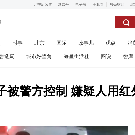
北交所频道
新京号
电子报
千龙网
贝壳财经
北
点
时事
北京
国际
政事儿
观点
消
智造局
城市好望角
海星生活社
图说
智库
子被警方控制 嫌疑人用红