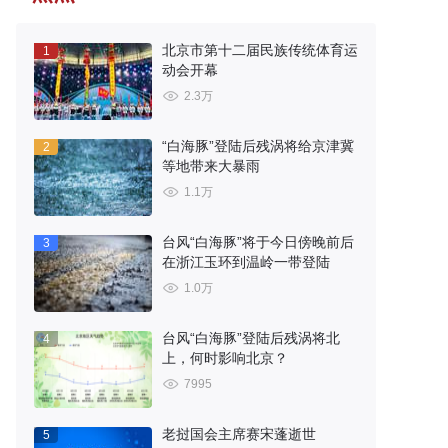
北京市第十二届民族传统体育运
1
动会开幕
2.3万
“白海豚”登陆后残涡将给京津冀
2
等地带来大暴雨
1.1万
台风“白海豚”将于今日傍晚前后
3
在浙江玉环到温岭一带登陆
1.0万
台风“白海豚”登陆后残涡将北
4
上，何时影响北京？
7995
老挝国会主席赛宋蓬逝世
5