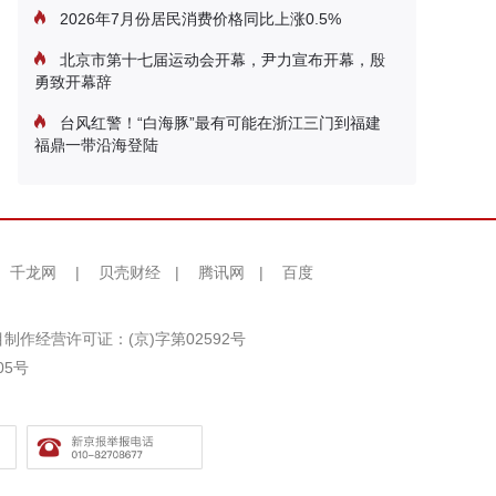
2026年7月份居民消费价格同比上涨0.5%
北京市第十七届运动会开幕，尹力宣布开幕，殷
勇致开幕辞
台风红警！“白海豚”最有可能在浙江三门到福建
福鼎一带沿海登陆
千龙网
|
贝壳财经
|
腾讯网
|
百度
制作经营许可证：(京)字第02592号
05号