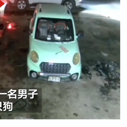
Loaded
:
100.00%