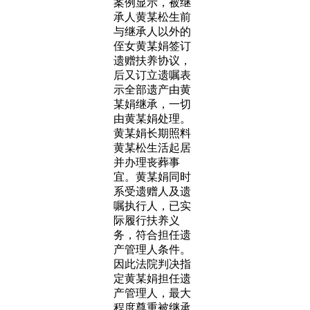
案例显示，被继
承人黄某松生前
与继承人以外的
侄女黄某娟签订
遗赠扶养协议，
后又订立遗嘱表
示全部遗产由黄
某娟继承，一切
由黄某娟处理。
黄某娟长期照料
黄某松生活起居
并办理丧葬事
宜。黄某娟同时
系受遗赠人及遗
嘱执行人，已实
际履行扶养义
务，符合担任遗
产管理人条件。
因此法院判决指
定黄某娟担任遗
产管理人，最大
程度尊重被继承