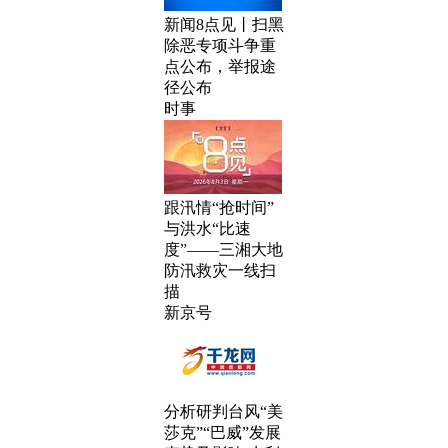
新闻8点见丨扫黑
除恶专项斗争重
点公布，举报途
径公布
时事
跟汛情“抢时间”
与洪水“比速
度”——三湘大地
防汛救灾一线扫
描
新京号
分析研判台风“美
莎克”“巴威”发展