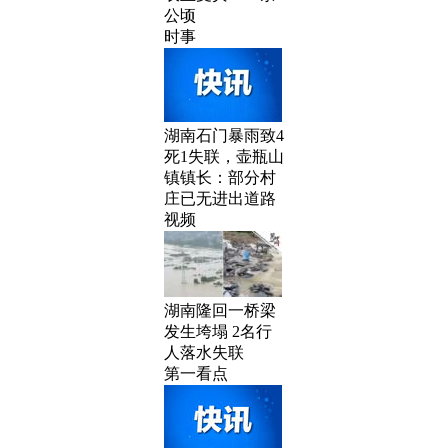
公顷
时事
湖南石门暴雨致4
死1失联，壶瓶山
镇镇长：部分村
庄已无进出道路
视频
湖南隆回一桥梁
发生垮塌 2名行
人落水失联
第一看点