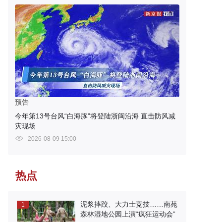
预告
今年第13号台风“白海豚”将登陆浙闽沿海 直击防风减
灾现场
2026-08-09 15:00
热点
泥浆摔跤、大力士竞技……南苑
1
森林湿地公园上演“疯狂运动会”