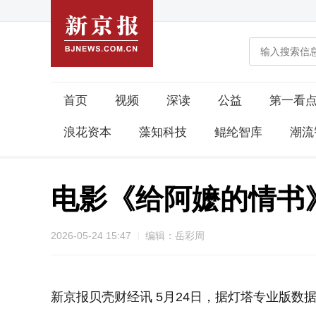
首页
视频
深读
公益
第一看
浪花资本
藻知科技
鲲纶智库
潮流
电影《给阿嬷的情书
2026-05-24 15:47
编辑：岳彩周
新京报贝壳财经讯 5月24日，据灯塔专业版数