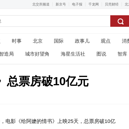
北交所频道
新京号
电子报
千龙网
贝壳财经
北
点
时事
北京
国际
政事儿
观点
消
智造局
城市好望角
海星生活社
图说
智库
》总票房破10亿元
据，电影《给阿嬷的情书》上映25天，总票房破10亿