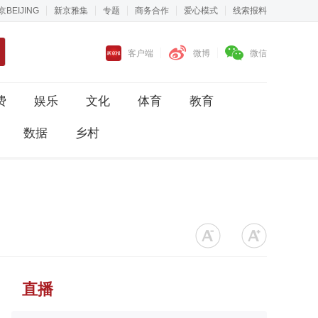
京BEIJING
新京雅集
专题
商务合作
爱心模式
线索报料
客户端
微博
微信
费
娱乐
文化
体育
教育
数据
乡村
直播