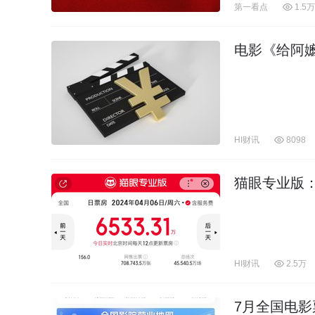
第一看点
1.5万
电影《给阿
HI财讯
8098
猫眼专业版：
HI财讯
2.5万
7月全国电影