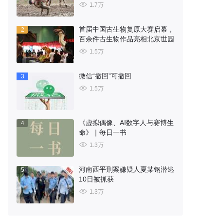
1.7万
首届中国古生物复原大赛启幕，
2
百余件古生物作品亮相北京世园
1.5万
微信“撤回”可撤回
3
1.5万
《虚拟偶像、AI数字人与赛博生
4
命》｜每日一书
1.3万
河南西平刑案嫌疑人夏某钢潜逃
5
10日被抓获
1.3万