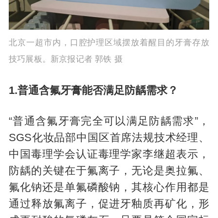
北京一超市内，口腔护理区域摆放着醒目的牙膏存放
技巧展板。新京报记者 郭铁 摄
1.普通含氟牙膏能否满足防龋需求？
“普通含氟牙膏完全可以满足防龋需求”，
SGS化妆品部中国区首席法规技术经理、
中国毒理学会认证毒理学家李继超表示，
防龋的关键在于氟离子，无论是奥拉氟、
氟化钠还是单氟磷酸钠，其核心作用都是
通过释放氟离子，促进牙釉质再矿化，形