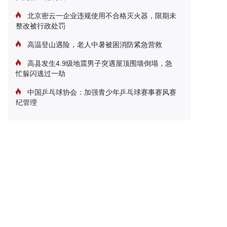
北京密云一企业违规使用不合格灭火器，限期未
整改被行政处罚
高温登山遇险，老人中暑被困消防紧急营救
高县发生4.9级地震男子突遇屋顶围墙倒塌，急
忙躲闪逃过一劫
中国乒乓球协会：加强青少年乒乓球赛事赛风赛
纪管理