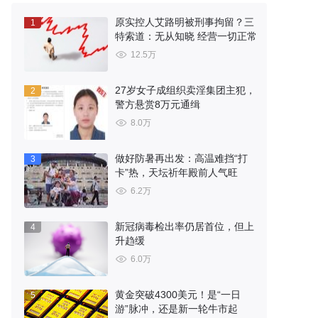
原实控人艾路明被刑事拘留？三
1
特索道：无从知晓 经营一切正常
12.5万
27岁女子成组织卖淫集团主犯，
2
警方悬赏8万元通缉
8.0万
做好防暑再出发：高温难挡“打
3
卡”热，天坛祈年殿前人气旺
6.2万
新冠病毒检出率仍居首位，但上
4
升趋缓
6.0万
黄金突破4300美元！是“一日
5
游”脉冲，还是新一轮牛市起