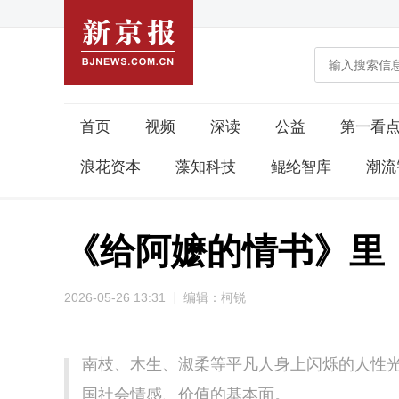
首页
视频
深读
公益
第一看
浪花资本
藻知科技
鲲纶智库
潮流
《给阿嬷的情书》里，
2026-05-26 13:31
编辑：柯锐
南枝、木生、淑柔等平凡人身上闪烁的人性
国社会情感、价值的基本面。