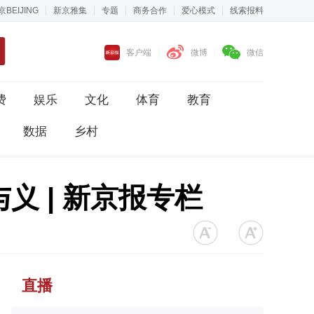
京BEIJING
新京雅集
专题
商务合作
爱心模式
线索报料
客户端
微博
微信
费
娱乐
文化
体育
教育
数据
乡村
 | 新京报专栏
直播