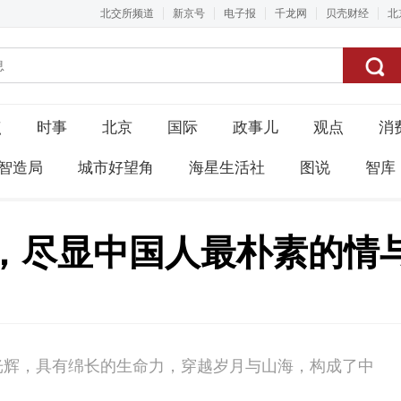
北交所频道
新京号
电子报
千龙网
贝壳财经
北
点
时事
北京
国际
政事儿
观点
消
智造局
城市好望角
海星生活社
图说
智库
尽显中国人最朴素的情与义
光辉，具有绵长的生命力，穿越岁月与山海，构成了中