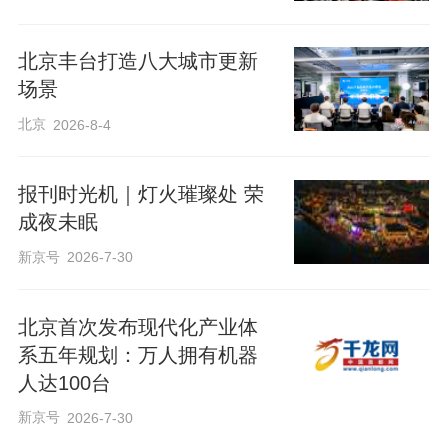
北京丰台打造八大城市更新
场景
北京
2026-8-4
报刊时光机｜灯火璀璨处 荣
成夜未眠
新京号
2026-7-30
北京首次发布现代化产业体
系五年规划：万人拥有机器
人达100台
新京号
2026-7-30