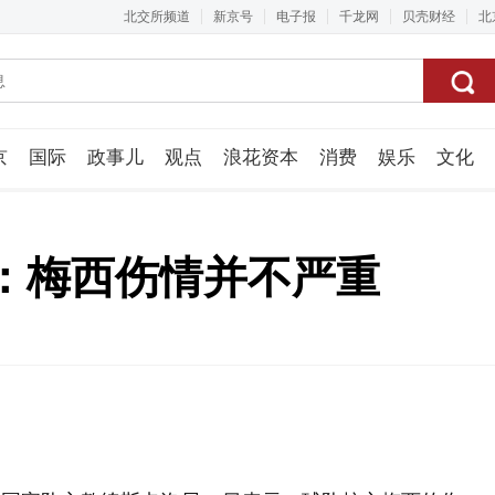
北交所频道
新京号
电子报
千龙网
贝壳财经
北
京
国际
政事儿
观点
浪花资本
消费
娱乐
文化
视频组
：梅西伤情并不严重