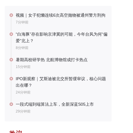
视频｜女子犯懒连续6次高空抛物被通州警方刑拘
7分钟前
“白海豚”存在影响京津冀的可能，今年台风为何“偏
爱”北上？
8分钟前
暑期高校研学热 北航博物馆成打卡热点
15分钟前
IPO新观察｜艾斯迪被北交所暂缓审议，核心问题
出在哪？
24分钟前
一段式端到端算法上车，全新深蓝S05上市
29分钟前