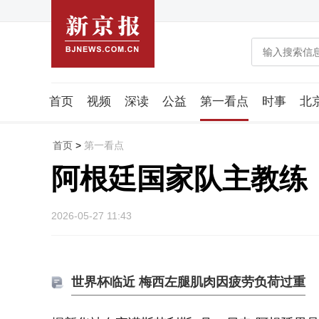
首页
视频
深读
公益
第一看点
时事
北
潮流智造局
城市好望角
海星生活社
稿件组
首页
>
第一看点
阿根廷国家队主教练
2026-05-27 11:43
世界杯临近 梅西左腿肌肉因疲劳负荷过重