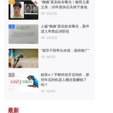
“梅姨”真实姓名曝光！被拐儿童
2
父亲：20年那块石头终于落地
233.4万
人贩“梅姨”真实姓名曝光，案件
3
进入审查起诉阶段
129.0万
“领导干部带头休假，值得推广”
4
28.6万
鲸算π丨宇树科技开启询价，那
5
些年买的机器人概念股赚钱了
吗？
16.8万
最新