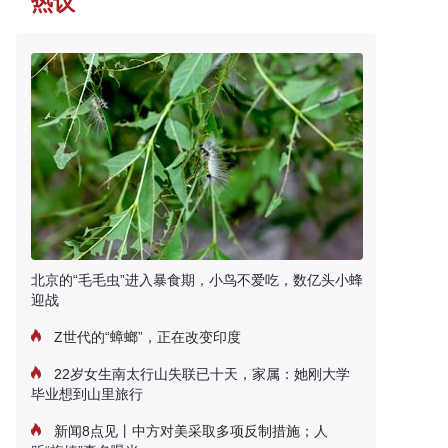
热议
北京的“毛毛虫”进入暴食期，小鸟不爱吃，数亿头小蜂
迎战
Z世代的“蟑螂”，正在改变印度
22岁女生南太行山失联已十天，家属：她刚大学
毕业想到山里旅行
新闻8点见丨中方对美采取多项反制措施；人