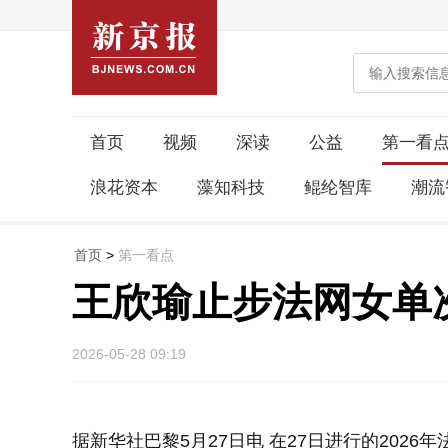
首页
视频
深读
公益
第一看
浪花资本
藻知科技
鲲纶智库
潮流
首页
>
第一看点
王欣瑜止步法网女单
2026-05-28 09:19
据新华社巴黎5月27日电 在27日进行的202