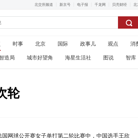
北交所频道
新京号
电子报
千龙网
贝壳财经
北
点
时事
北京
国际
政事儿
观点
消
智造局
城市好望角
海星生活社
图说
智库
次轮
6年法国网球公开赛女子单打第二轮比赛中，中国选手王欣