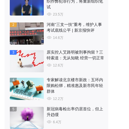
织作弊犯罪行为，将重新组织笔
试
23.5万
河南“三支一扶”重考，维护人事
2
考试底线公平 | 新京报快评
14.6万
原实控人艾路明被刑事拘留？三
3
特索道：无从知晓 经营一切正常
12.6万
专家解读北京楼市新政：五环内
4
限购松绑，精准惠及新市民年轻
群体
12.2万
新冠病毒检出率仍居首位，但上
5
升趋缓
6.4万