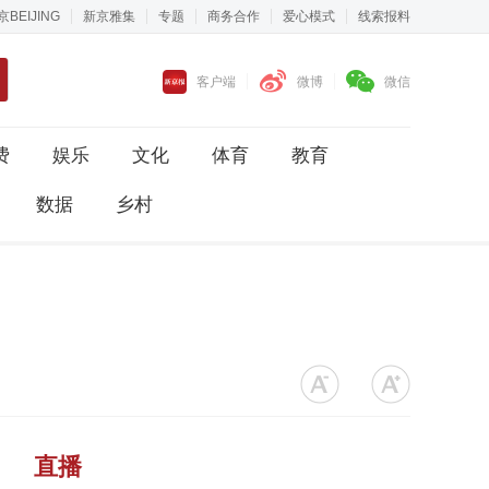
京BEIJING
新京雅集
专题
商务合作
爱心模式
线索报料
客户端
微博
微信
费
娱乐
文化
体育
教育
数据
乡村
直播