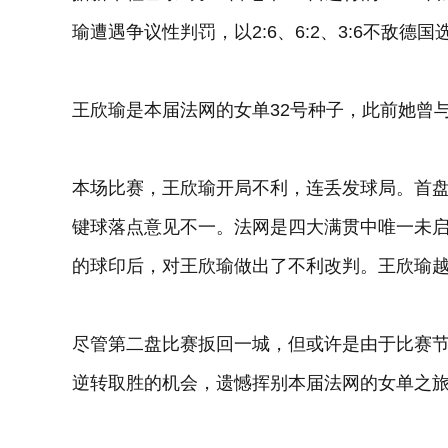
瑜遭遇争议性判罚，以2:6、6:2、3:6不敌德
王欣瑜是本届法网的女单32号种子，此前她曾
本场比赛，王欣瑜开局不利，连丢发球局。首盘
键球落点意见不一。法网是四大满贯中唯一未
的球印后，对王欣瑜做出了不利改判。王欣瑜
尽管第二盘比赛扳回一城，但或许是由于比赛
逆转取胜的机会，遗憾挥别本届法网的女单之