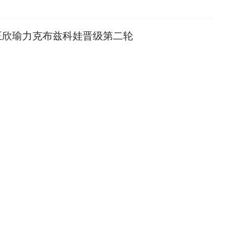
王欣瑜力克布兹科娃晋级第二轮