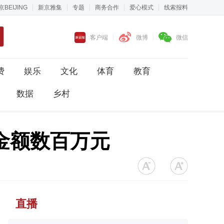
京BEIJING
新京雅集
专题
商务合作
爱心模式
线索报料
客户端
微博
微信
费
娱乐
文化
体育
教育
数据
乡村
金额数百万元
直播