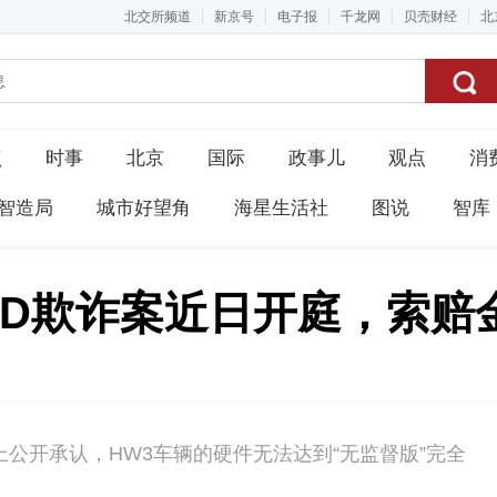
北交所频道
新京号
电子报
千龙网
贝壳财经
北
点
时事
北京
国际
政事儿
观点
消
智造局
城市好望角
海星生活社
图说
智库
SD欺诈案近日开庭，索赔
上公开承认，HW3车辆的硬件无法达到“无监督版”完全