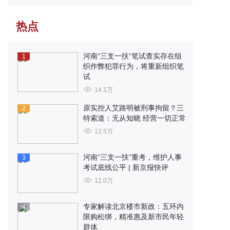
热点
河南“三支一扶”笔试查实存在组
1
织作弊犯罪行为，将重新组织笔
试
14.1万
原实控人艾路明被刑事拘留？三
2
特索道：无从知晓 经营一切正常
12.5万
河南“三支一扶”重考，维护人事
3
考试底线公平 | 新京报快评
12.0万
专家解读北京楼市新政：五环内
4
限购松绑，精准惠及新市民年轻
群体