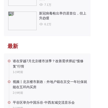
7.1万
新冠病毒检出率仍居首位，但上
5
升趋缓
6.2万
最新
谁在穿越7月北京楼市淡季？改善需求撑起“慢修
复”行情
1小时前
视频丨北京楼市新政：外地户籍在京交一年社保就
能在五环内买房
2小时前
平谷区举办中国乐谷·中西友城交流音乐会