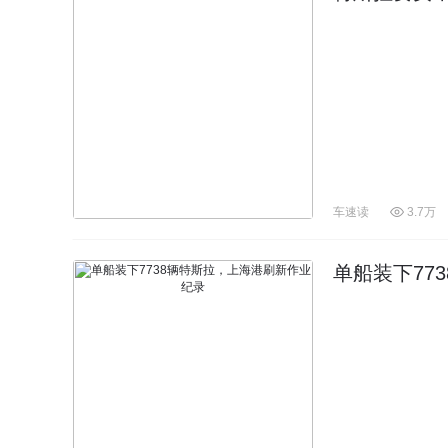
车速读
3.7万
单船装下77