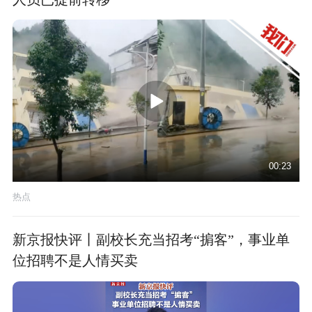
00:23
热点
新京报快评丨副校长充当招考“掮客”，事业单
位招聘不是人情买卖