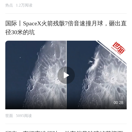
热点
1.2万阅读
国际丨SpaceX火箭残骸7倍音速撞月球，砸出直
径30米的坑
00:28
世面
5095阅读