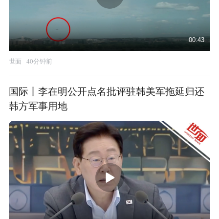
00:43
世面
40分钟前
国际丨李在明公开点名批评驻韩美军拖延归还
韩方军事用地