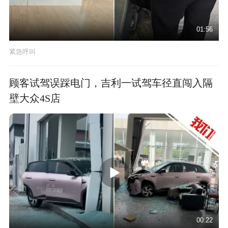
01:56
紧急呼叫
顾客试驾误踩电门，吉利一试驾车径直闯入隔
壁大众4S店
00:22