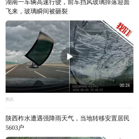
湖南一车辆高速行驶，前车挡风玻璃掉落迎面
飞来，玻璃瞬间被砸裂
00:24
热点
陕西柞水遭遇强降雨天气，当地转移安置居民
5603户