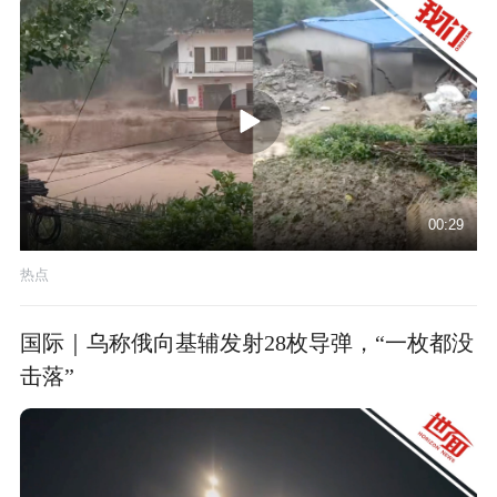
00:29
热点
国际｜乌称俄向基辅发射28枚导弹，“一枚都没
击落”