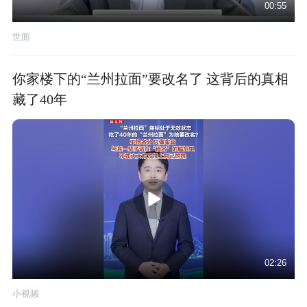
00:55
世面
你家楼下的“兰州拉面”要改名了 这背后的真相
藏了40年
02:26
小视频